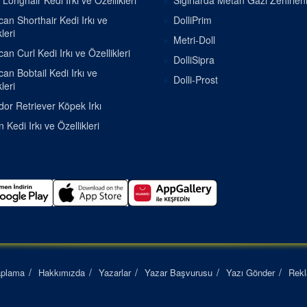
h Longhair Kedi Irkı ve Özellikleri
Sığırlarda Metan Gazı Zehirle
an Shorthair Kedi Irkı ve
DolliPrim
leri
Metri-Doll
an Curl Kedi Irkı ve Özellikleri
DolliSipra
an Bobtail Kedi Irkı ve
Dolli-Prost
leri
or Retriever Köpek Irkı
 Kedi Irkı ve Özellikleri
aplama
Hakkımızda
Yazarlar
Yazar Başvurusu
Yazı Gönder
Rek