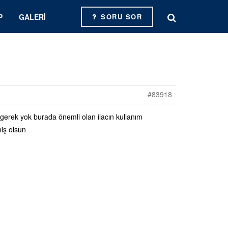
P
GALERI
SORU SOR
#83918
erek yok burada önemli olan ilacın kullanım
miş olsun