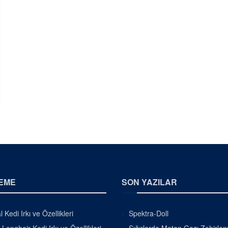
EME
SON YAZILAR
 Kedi Irkı ve Özellikleri
Spektra-Doll