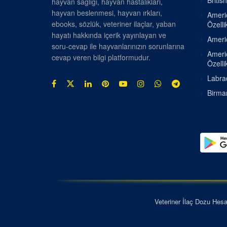
Britis
hayvan sağlığı, hayvan hastalıkları,
hayvan beslenmesi, hayvan ırkları,
Americ
ebooks, sözlük, veteriner ilaçlar, yaban
Özellik
hayatı hakkında içerik yayınlayan ve
Americ
soru-cevap ile hayvanlarınızın sorunlarına
Americ
cevap veren bilgi platformudur.
Özellik
Labrad
Birman
Veteriner İlaç Dozu Hes