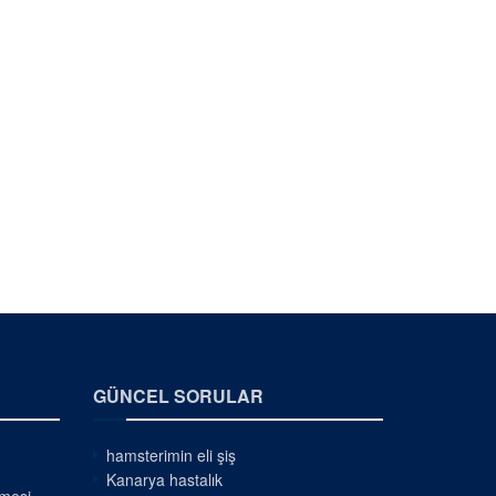
GÜNCEL SORULAR
hamsterimin eli şiş
Kanarya hastalık