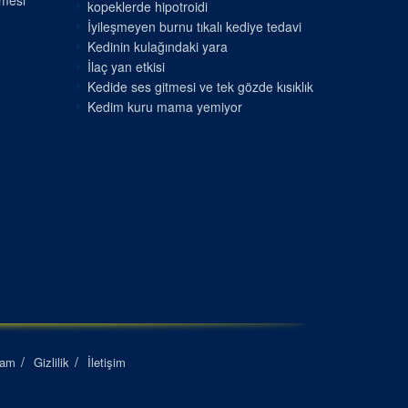
nmesi
kopeklerde hipotroidi
İyileşmeyen burnu tıkalı kediye tedavi
Kedinin kulağındaki yara
İlaç yan etkisi
Kedide ses gitmesi ve tek gözde kısıklık
Kedim kuru mama yemiyor
lam
Gizlilik
İletişim