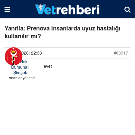
Yanıtla: Prenova insanlarda uyuz hastalığı
kullanılır mı?
08/06/2026: 22:33
#83917
Vet. Hek.
evet
Dursunali
Şimşek
Anahtar yönetici