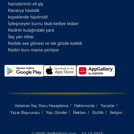
hamsterimin eli şiş
Kanarya hastalık
kopeklerde hipotroidi
İyileşmeyen burnu tıkalı kediye tedavi
Kedinin kulağındaki yara
İlaç yan etkisi
Kedide ses gitmesi ve tek gözde kısıklık
Kedim kuru mama yemiyor
Veteriner İlaç Dozu Hesaplama
Hakkımızda
Yazarlar
Yazar Başvurusu
Yazı Gönder
Reklam
Gizlilik
İletişim
© 2026 VetRehberi.com – 12.12.2016