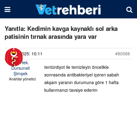
Yanıtla: Kedimin kavga kaynaklı sol arka
patisinin tırnak arasında yara var
11/07/2025: 10:11
#80588
Vet. Hek.
tentürdiyot ile temizleyin öncelikle
Dursunali
Şimşek
sonrasında antibakteriyel içeren sabah
Anahtar yönetici
akşam yaranın durumuna göre 1 hafta
kullanmanızı tavsiye ederim