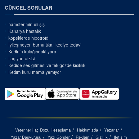
GÜNCEL SORULAR
hamsterimin eli şiş
Kanarya hastalık
kopeklerde hipotroidi
İyileşmeyen burnu tıkalı kediye tedavi
Kedinin kulağındaki yara
İlaç yan etkisi
Kedide ses gitmesi ve tek gözde kısıklık
Kedim kuru mama yemiyor
Veteriner İlaç Dozu Hesaplama
Hakkımızda
Yazarlar
Yazar Başvurusu
Yazı Gönder
Reklam
Gizlilik
İletişim