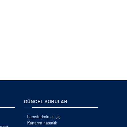
GÜNCEL SORULAR
hamsterimin eli şiş
Kanarya hastalık