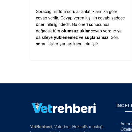
Soracağınız tüm sorular anlattıklarınıza göre
cevap verilir. Cevap veren kişinin cevabı sadece
öneri niteliğindedir. Bu öneri sonucunda
doğacak tüm
olumsuzluklar
cevap verene ya
da siteye
yüklenemez
ve
suçlanamaz
. Soru
soran kişiler şartları kabul etmiştir.
İNCEL
Americ
VetRehberi
, Veteriner Hekimlik mesleği,
Özellik