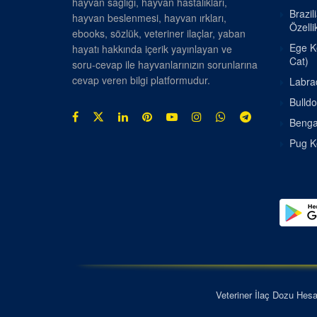
hayvan sağlığı, hayvan hastalıkları,
Brazil
hayvan beslenmesi, hayvan ırkları,
Özellik
ebooks, sözlük, veteriner ilaçlar, yaban
Ege Ke
hayatı hakkında içerik yayınlayan ve
Cat)
soru-cevap ile hayvanlarınızın sorunlarına
cevap veren bilgi platformudur.
Labrad
Bulldo
Bengal
Pug Kö
Veteriner İlaç Dozu Hes