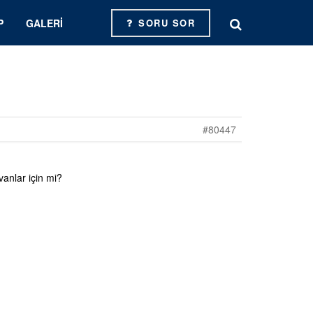
P
GALERI
SORU SOR
#80447
anlar için mi?