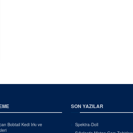
EME
SON YAZILAR
an Bobtail Kedi Irkı ve
Spektra-Doll
leri