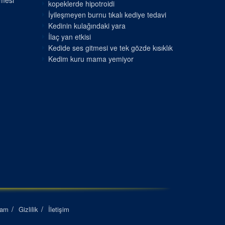
nmesi
kopeklerde hipotroidi
İyileşmeyen burnu tıkalı kediye tedavi
Kedinin kulağındaki yara
İlaç yan etkisi
Kedide ses gitmesi ve tek gözde kısıklık
Kedim kuru mama yemiyor
lam
Gizlilik
İletişim