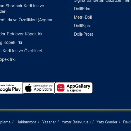
Sığırlarda Metan Gazı Zehirle
ian Shorthair Kedi Irkı ve
DolliPrim
leri
Metri-Doll
di Irkı ve Özellikleri (Aegean
DolliSipra
or Retriever Köpek Irkı
Dolli-Prost
g Köpek Irkı
 Kedi Irkı ve Özellikleri
pek Irkı
aplama
Hakkımızda
Yazarlar
Yazar Başvurusu
Yazı Gönder
Rek