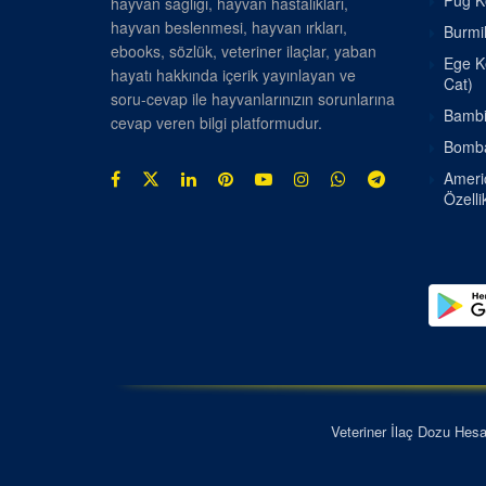
Pug Kö
hayvan sağlığı, hayvan hastalıkları,
hayvan beslenmesi, hayvan ırkları,
Burmil
ebooks, sözlük, veteriner ilaçlar, yaban
Ege Ke
hayatı hakkında içerik yayınlayan ve
Cat)
soru-cevap ile hayvanlarınızın sorunlarına
Bambin
cevap veren bilgi platformudur.
Bombay
Americ
Özellik
Veteriner İlaç Dozu Hes