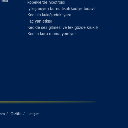
nmesi
kopeklerde hipotroidi
İyileşmeyen burnu tıkalı kediye tedavi
Kedinin kulağındaki yara
İlaç yan etkisi
Kedide ses gitmesi ve tek gözde kısıklık
Kedim kuru mama yemiyor
lam
Gizlilik
İletişim