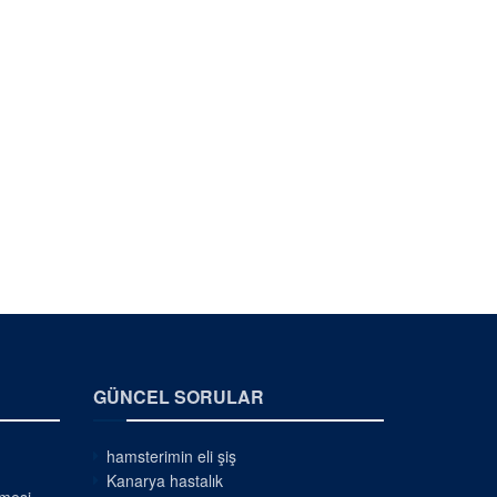
GÜNCEL SORULAR
hamsterimin eli şiş
Kanarya hastalık