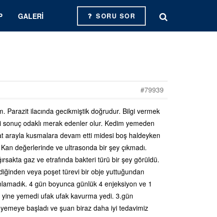
P
GALERI
SORU SOR
#79939
. Parazit ilacında gecikmiştik doğrudur. Bilgi vermek
lgili sonuç odaklı merak edenler olur. Kedim yemeden
aat arayla kusmalara devam etti midesi boş haldeyken
 Kan değerlerinde ve ultrasonda bir şey çıkmadı.
sakta gaz ve etrafında bakteri türü bir şey görüldü.
iğinden veya poşet türevi bir obje yuttuğundan
nlamadık. 4 gün boyunca günlük 4 enjeksiyon ve 1
kat yine yemedi ufak ufak kavurma yedi. 3.gün
nu yemeye başladı ve şuan biraz daha iyi tedavimiz