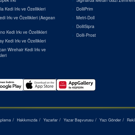
pek Irkı
Sığırlarda Metan Gazı Zehirle
la Kedi Irkı ve Özellikleri
DolliPrim
di Irkı ve Özellikleri (Aegean
Metri-Doll
DolliSipra
o Kedi Irkı ve Özellikleri
Dolli-Prost
 Kedi Irkı ve Özellikleri
an Wirehair Kedi Irkı ve
leri
aplama
Hakkımızda
Yazarlar
Yazar Başvurusu
Yazı Gönder
Rek