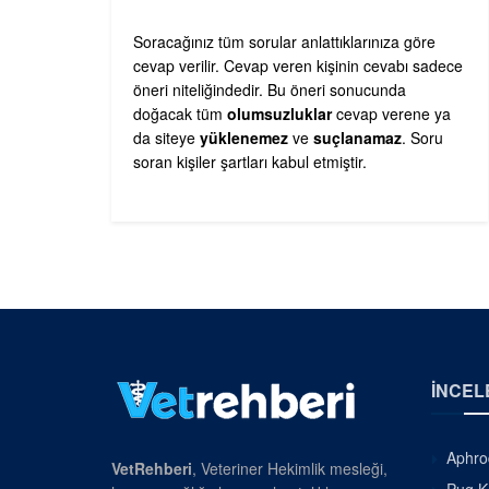
Soracağınız tüm sorular anlattıklarınıza göre
cevap verilir. Cevap veren kişinin cevabı sadece
öneri niteliğindedir. Bu öneri sonucunda
doğacak tüm
olumsuzluklar
cevap verene ya
da siteye
yüklenemez
ve
suçlanamaz
. Soru
soran kişiler şartları kabul etmiştir.
İNCEL
Aphrod
VetRehberi
, Veteriner Hekimlik mesleği,