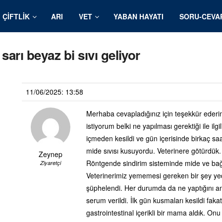
ÇIFTLIK
ARI
VET
YABAN HAYATI
SORU-CEVA
arı beyaz bi sıvı geliyor
11/06/2025: 13:58
Merhaba cevapladığınız için teşekkür ederim
istiyorum belki ne yapılması gerektiği ile i
içmeden kesildi ve gün içerisinde birkaç s
mide sıvısı kusuyordu. Veterinere götürdük.
Zeynep
Röntgende sindirim sisteminde mide ve bağır
Ziyaretçi
Veterinerimiz yememesi gereken bir şey yed
şüphelendi. Her durumda da ne yaptığını a
serum verildi. İlk gün kusmaları kesildi fa
gastrointestinal içerikli bir mama aldık. O