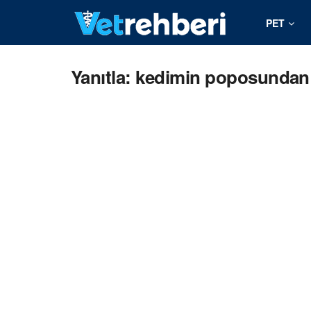
PET
Yanıtla: kedimin poposundan s