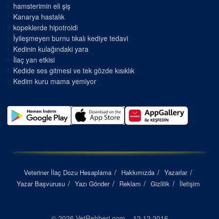
hamsterimin eli şiş
Kanarya hastalık
kopeklerde hipotroidi
İyileşmeyen burnu tıkalı kediye tedavi
Kedinin kulağındaki yara
İlaç yan etkisi
Kedide ses gitmesi ve tek gözde kısıklık
Kedim kuru mama yemiyor
Veteriner İlaç Dozu Hesaplama
Hakkımızda
Yazarlar
Yazar Başvurusu
Yazı Gönder
Reklam
Gizlilik
İletişim
© 2026 VetRehberi.com – 12.12.2016