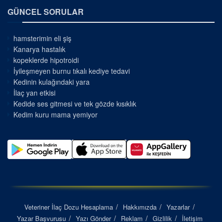
GÜNCEL SORULAR
hamsterimin eli şiş
Kanarya hastalık
kopeklerde hipotroidi
İyileşmeyen burnu tıkalı kediye tedavi
Kedinin kulağındaki yara
İlaç yan etkisi
Kedide ses gitmesi ve tek gözde kısıklık
Kedim kuru mama yemiyor
Veteriner İlaç Dozu Hesaplama
Hakkımızda
Yazarlar
Yazar Başvurusu
Yazı Gönder
Reklam
Gizlilik
İletişim