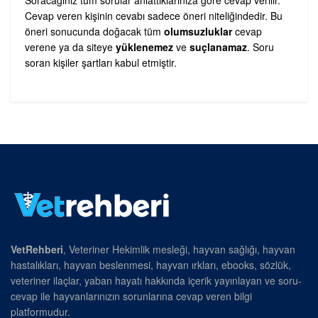
Cevap veren kişinin cevabı sadece öneri niteliğindedir. Bu
öneri sonucunda doğacak tüm
olumsuzluklar
cevap
verene ya da siteye
yüklenemez
ve
suçlanamaz
. Soru
soran kişiler şartları kabul etmiştir.
VetRehberi
, Veteriner Hekimlik mesleği, hayvan sağlığı, hayvan
hastalıkları, hayvan beslenmesi, hayvan ırkları, ebooks, sözlük,
veteriner ilaçlar, yaban hayatı hakkında içerik yayınlayan ve soru-
cevap ile hayvanlarınızın sorunlarına cevap veren bilgi
platformudur.