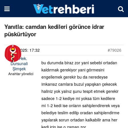
Yanıtla: camdan kedileri görünce idrar
püskürtüyor
22/04/2025: 17:32
#79026
Vet. Hek.
bu durumda biraz zor yani sebebi ortadan
Dursunali
Şimşek
kaldırmak gerekiyor yani görmesini
Anahtar yönetici
engellemek gerekir bu da neredeyse
imkansız camlara buzul yapışkan çekecek
haliniz yok yalnız şunu tespit etmek gerekir
sadece 1-2 kediye mi yoksa tüm kedilere
mi 1-2 kedi ise onların sahiplendirerek veya
belediye teslim edilip oradan sahiplendirme
yapılarak sorun ortadan kalkabilir ama her
kedi için ise o zaman zor