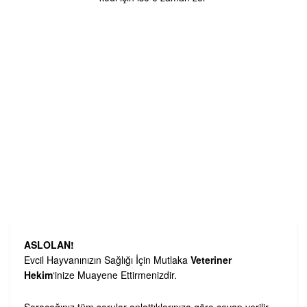
ASLOLAN!
Evcil Hayvanınızın Sağlığı İçin Mutlaka
Veteriner
Hekim
‘inize Muayene Ettirmenizdir.
Soracağınız tüm sorular anlattıklarınıza göre cevap verilir.