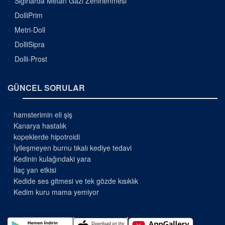
Sığırlarda Metan Gazı Zehirlenmesi
DolliPrim
Metri-Doll
DolliSipra
Dolli-Prost
GÜNCEL SORULAR
hamsterimin eli şiş
Kanarya hastalık
kopeklerde hipotroidi
İyileşmeyen burnu tıkalı kediye tedavi
Kedinin kulağındaki yara
İlaç yan etkisi
Kedide ses gitmesi ve tek gözde kısıklık
Kedim kuru mama yemiyor