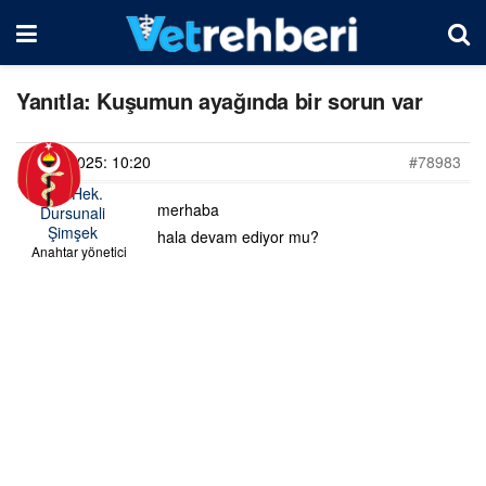
Yanıtla: Kuşumun ayağında bir sorun var
22/04/2025: 10:20
#78983
Vet. Hek.
merhaba
Dursunali
Şimşek
hala devam ediyor mu?
Anahtar yönetici