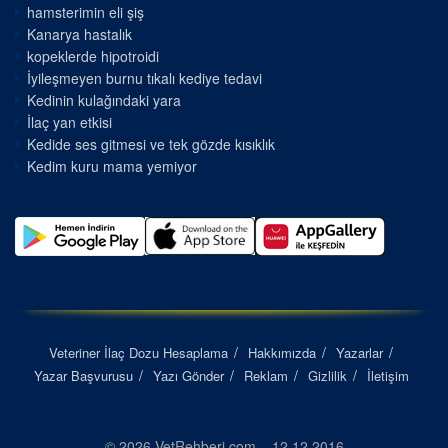
hamsterimin eli şiş
Kanarya hastalık
kopeklerde hipotroidi
İyileşmeyen burnu tıkalı kediye tedavi
Kedinin kulağındaki yara
İlaç yan etkisi
Kedide ses gitmesi ve tek gözde kısıklık
Kedim kuru mama yemiyor
Veteriner İlaç Dozu Hesaplama
Hakkımızda
Yazarlar
Yazar Başvurusu
Yazı Gönder
Reklam
Gizlilik
İletişim
© 2026 VetRehberi.com – 12.12.2016