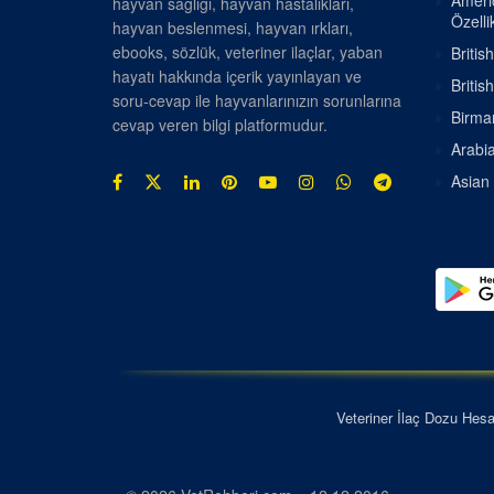
Americ
hayvan sağlığı, hayvan hastalıkları,
Özellik
hayvan beslenmesi, hayvan ırkları,
ebooks, sözlük, veteriner ilaçlar, yaban
Britis
hayatı hakkında içerik yayınlayan ve
Britis
soru-cevap ile hayvanlarınızın sorunlarına
Birman
cevap veren bilgi platformudur.
Arabia
Asian 
Veteriner İlaç Dozu Hes