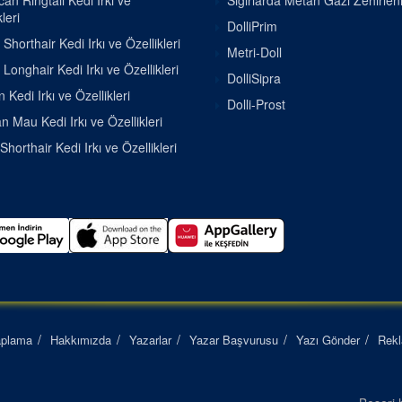
an Ringtail Kedi Irkı ve
Sığırlarda Metan Gazı Zehirle
leri
DolliPrim
h Shorthair Kedi Irkı ve Özellikleri
Metri-Doll
h Longhair Kedi Irkı ve Özellikleri
DolliSipra
 Kedi Irkı ve Özellikleri
Dolli-Prost
n Mau Kedi Irkı ve Özellikleri
Shorthair Kedi Irkı ve Özellikleri
aplama
Hakkımızda
Yazarlar
Yazar Başvurusu
Yazı Gönder
Rek