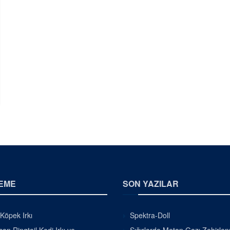
EME
SON YAZILAR
 Köpek Irkı
Spektra-Doll