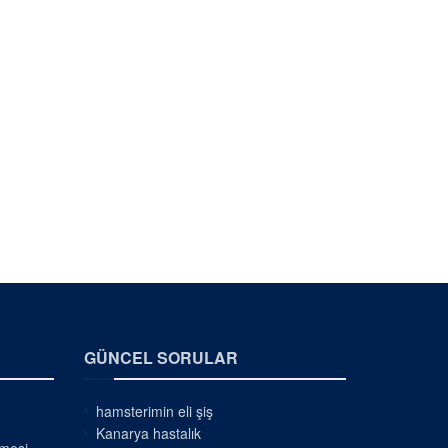
GÜNCEL SORULAR
hamsterimin eli şiş
Kanarya hastalık