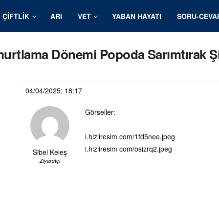
ÇIFTLIK
ARI
VET
YABAN HAYATI
SORU-CEVA
murtlama Dönemi Popoda Sarımtırak Şi
04/04/2025: 18:17
Görseller:
i.hizliresim com/1fd5nee.jpeg
i.hizliresim com/osizrq2.jpeg
Sibel Keleş
Ziyaretçi