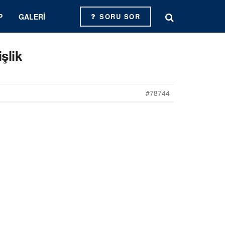
P
GALERI
SORU SOR
şlik
#78744