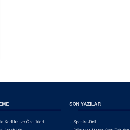
EME
SON YAZILAR
la Kedi Irkı ve Özellikleri
Spektra-Doll