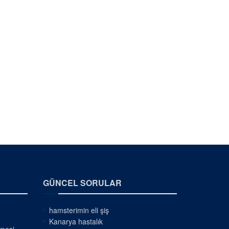
GÜNCEL SORULAR
hamsterimin eli şiş
Kanarya hastalık