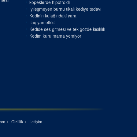
nmesi
kopeklerde hipotroidi
İyileşmeyen burnu tıkalı kediye tedavi
Kedinin kulağındaki yara
İlaç yan etkisi
Kedide ses gitmesi ve tek gözde kısıklık
Kedim kuru mama yemiyor
lam
Gizlilik
İletişim