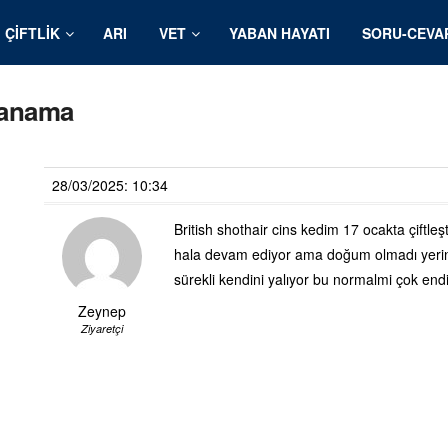
ÇIFTLIK
ARI
VET
YABAN HAYATI
SORU-CEVA
kanama
28/03/2025: 10:34
British shothair cins kedim 17 ocakta çiftleş
hala devam ediyor ama doğum olmadı yerin
sürekli kendini yalıyor bu normalmi çok en
Zeynep
Ziyaretçi