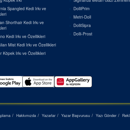
g Köpek Irkı
Sığırlarda Metan Gazı Zehirle
rnia Spangled Kedi Irkı ve
DolliPrim
leri
Metri-Doll
ian Shorthair Kedi Irkı ve
DolliSipra
leri
Dolli-Prost
o Kedi Irkı ve Özellikleri
lian Mist Kedi Irkı ve Özellikleri
r Köpek Irkı ve Özellikleri
aplama
Hakkımızda
Yazarlar
Yazar Başvurusu
Yazı Gönder
Rek