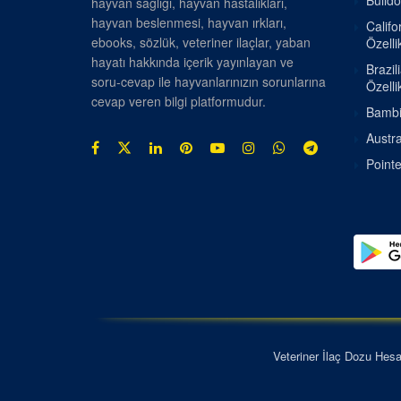
Bulldo
hayvan sağlığı, hayvan hastalıkları,
hayvan beslenmesi, hayvan ırkları,
Califo
ebooks, sözlük, veteriner ilaçlar, yaban
Özellik
hayatı hakkında içerik yayınlayan ve
Brazil
soru-cevap ile hayvanlarınızın sorunlarına
Özellik
cevap veren bilgi platformudur.
Bambin
Austra
Pointe
Veteriner İlaç Dozu Hes