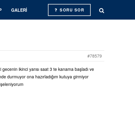
P
GALERI
SORU SOR
#78579
ti gecenin ikinci yarısı saat 3 te kanama başladı ve
de durmuyor ona hazırladığım kutuya girmiyor
dişeleniyorum