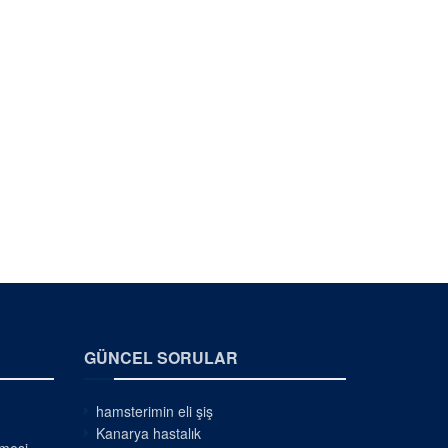
GÜNCEL SORULAR
hamsterimin eli şiş
Kanarya hastalık