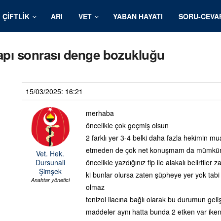
ÇIFTLIK
ARI
VET
YABAN HAYATI
SORU-CEVA
 hapı sonrası denge bozukluğu
15/03/2025: 16:21
merhaba
öncelikle çok geçmiş olsun
2 farklı yer 3-4 belki daha fazla hekimin 
etmeden de çok net konuşmam da mümkün
Vet. Hek.
Dursunali
öncelikle yazdığınız fip ile alakalı belirtiler 
Şimşek
ki bunlar olursa zaten şüpheye yer yok tabi d
Anahtar yönetici
olmaz
tenizol ilacına bağlı olarak bu durumun gel
maddeler aynı hatta bunda 2 etken var iken