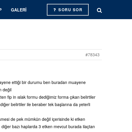
P
GALERI
SORU SOR
#78343
muayene ettiği bir durumu ben buradan muayene
 değil
zaten fip in ıslak formu dediğimiz forma çıkan belirtiler
iğer belirtiler ile beraber tek başlarına da yeterli
işmesi de pek mümkün değil içerisinde ki etken
 diğer bazı haplarda 3 etken mevcut burada ilaçtan