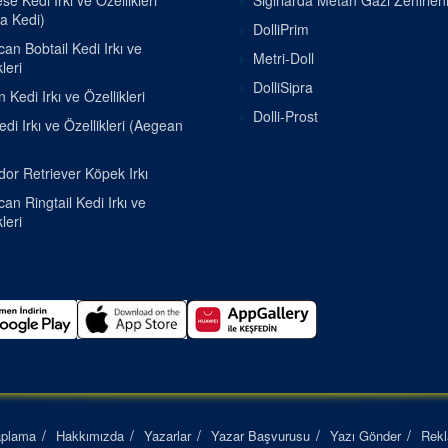
e Kedi Irkı ve Özellikleri
Sığırlarda Metan Gazı Zehirle
a Kedi)
DolliPrim
an Bobtail Kedi Irkı ve
Metri-Doll
leri
DolliSipra
 Kedi Irkı ve Özellikleri
Dolli-Prost
di Irkı ve Özellikleri (Aegean
or Retriever Köpek Irkı
an Ringtail Kedi Irkı ve
leri
aplama
Hakkımızda
Yazarlar
Yazar Başvurusu
Yazı Gönder
Rek