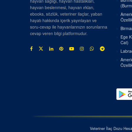
Burmes
hayvan sağlığı, hayvan hastalıkları,
(Burm
hayvan beslenmesi, hayvan ırkları,
ebooks, sözlük, veteriner ilaçlar, yaban
Americ
Özellik
hayatı hakkında içerik yayınlayan ve
soru-cevap ile hayvanlarınızın sorunlarına
Birman
cevap veren bilgi platformudur.
Ege Ke
Cat)
Labrad
Americ
Özellik
Veteriner İlaç Dozu Hes