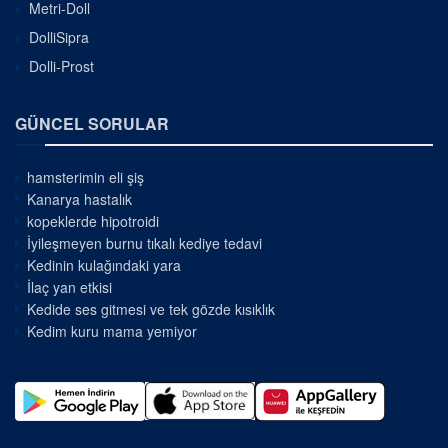
Metri-Doll
DolliSipra
Dolli-Prost
GÜNCEL SORULAR
hamsterimin eli şiş
Kanarya hastalık
kopeklerde hipotroidi
İyileşmeyen burnu tıkalı kediye tedavi
Kedinin kulağındaki yara
İlaç yan etkisi
Kedide ses gitmesi ve tek gözde kısıklık
Kedim kuru mama yemiyor