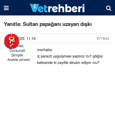
Yanıtla: Sultan papağanı uzayan dışkı
24/02/2025: 11:16
#77844
Vet. Hek.
merhaba
Dursunali
Şimşek
iç parazit uygulaması yaptınız mı? göğüs
Anahtar yönetici
kafesinde ki zayıflık devam ediyor mu?