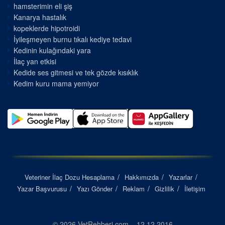
hamsterimin eli şiş
Kanarya hastalık
kopeklerde hipotroidi
İyileşmeyen burnu tıkalı kediye tedavi
Kedinin kulağındaki yara
İlaç yan etkisi
Kedide ses gitmesi ve tek gözde kısıklık
Kedim kuru mama yemiyor
Veteriner İlaç Dozu Hesaplama
Hakkımızda
Yazarlar
Yazar Başvurusu
Yazı Gönder
Reklam
Gizlilik
İletişim
© 2026 VetRehberi.com – 12.12.2016