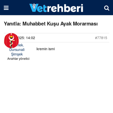
Yanıtla: Muhabbet Kuşu Ayak Morarması
22/02/2025: 14:02
#77815
Vet. Hek.
kremin ismi
Dursunali
Şimşek
Anahtar yönetici