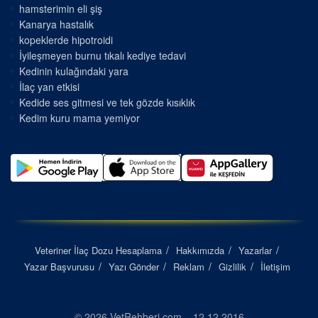
hamsterimin eli şiş
Kanarya hastalık
kopeklerde hipotroidi
İyileşmeyen burnu tıkalı kediye tedavi
Kedinin kulağındaki yara
İlaç yan etkisi
Kedide ses gitmesi ve tek gözde kısıklık
Kedim kuru mama yemiyor
Veteriner İlaç Dozu Hesaplama
Hakkımızda
Yazarlar
Yazar Başvurusu
Yazı Gönder
Reklam
Gizlilik
İletişim
© 2026 VetRehberi.com – 12.12.2016