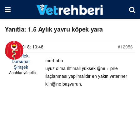
Yanıtla: 1.5 Aylık yavru köpek yara
30/09/2018: 10:48
#12956
Vet. Hek.
merhaba
Dursunali
Şimşek
uyuz olma ihtimali yüksek iğne + pire
Anahtar yönetici
ilaçlanması yapılmalıdır en yakın veteriner
kliniğine başvurun.