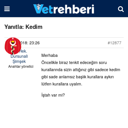
Yanıtla: Kedim
25/09/2018: 23:26
#12877
Vet. Hek.
Merhaba
Dursunali
Şimşek
Öncelikle biraz tenkit edeceğim soru
Anahtar yönetici
kurallarında sizin attığınız gibi sadece kedim
gibi sade anlamsız başlık kurallara aykırı
lütfen kurallara uyalım.
İştah var mi?