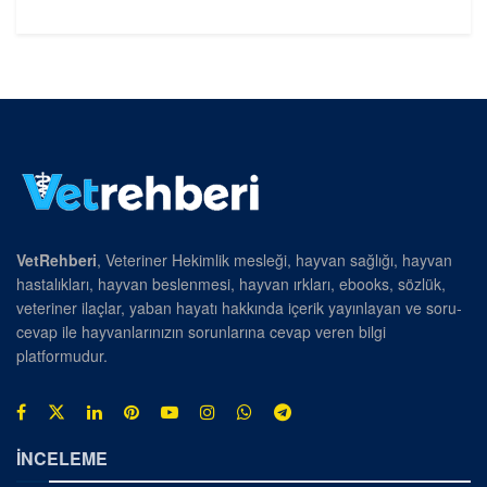
VetRehberi
, Veteriner Hekimlik mesleği, hayvan sağlığı, hayvan
hastalıkları, hayvan beslenmesi, hayvan ırkları, ebooks, sözlük,
veteriner ilaçlar, yaban hayatı hakkında içerik yayınlayan ve soru-
cevap ile hayvanlarınızın sorunlarına cevap veren bilgi
platformudur.
İNCELEME