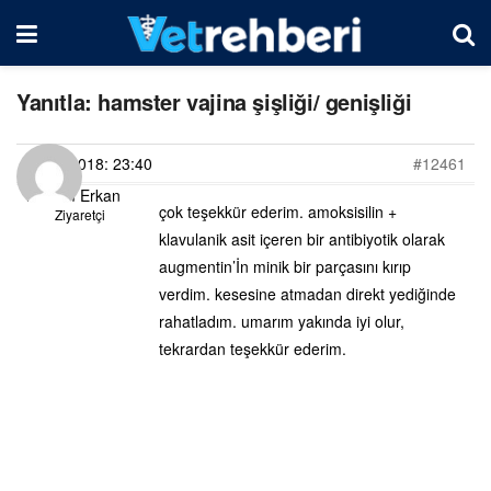
Yanıtla: hamster vajina şişliği/ genişliği
03/09/2018: 23:40
#12461
Begüm Erkan
çok teşekkür ederim. amoksisilin +
Ziyaretçi
klavulanik asit içeren bir antibiyotik olarak
augmentin’İn minik bir parçasını kırıp
verdim. kesesine atmadan direkt yediğinde
rahatladım. umarım yakında iyi olur,
tekrardan teşekkür ederim.