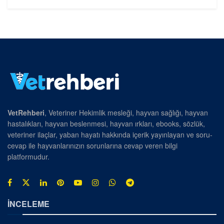
VetRehberi
, Veteriner Hekimlik mesleği, hayvan sağlığı, hayvan
hastalıkları, hayvan beslenmesi, hayvan ırkları, ebooks, sözlük,
veteriner ilaçlar, yaban hayatı hakkında içerik yayınlayan ve soru-
cevap ile hayvanlarınızın sorunlarına cevap veren bilgi
platformudur.
İNCELEME