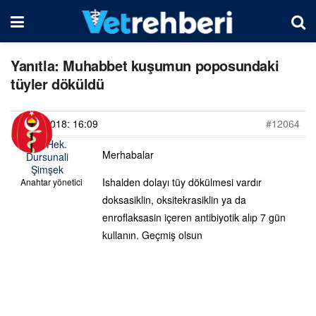
Yanıtla: Muhabbet kuşumun poposundaki
tüyler döküldü
23/07/2018: 16:09
#12064
Vet. Hek.
Merhabalar
Dursunali
Şimşek
Ishalden dolayı tüy dökülmesi vardır
Anahtar yönetici
doksasiklin, oksitekrasiklin ya da
enroflaksasin içeren antibiyotik alıp 7 gün
kullanın. Geçmiş olsun