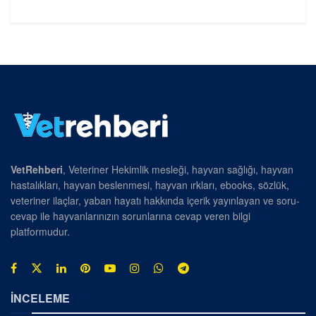
VetRehberi
, Veteriner Hekimlik mesleği, hayvan sağlığı, hayvan
hastalıkları, hayvan beslenmesi, hayvan ırkları, ebooks, sözlük,
veteriner ilaçlar, yaban hayatı hakkında içerik yayınlayan ve soru-
cevap ile hayvanlarınızın sorunlarına cevap veren bilgi
platformudur.
İNCELEME