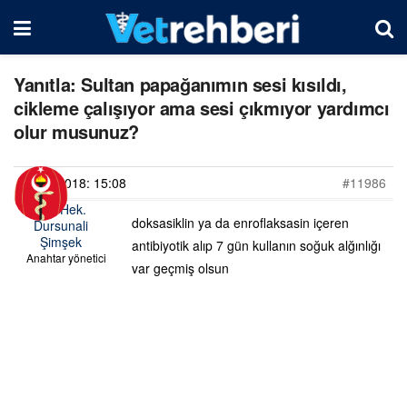
Yanıtla: Sultan papağanımın sesi kısıldı,
cikleme çalışıyor ama sesi çıkmıyor yardımcı
olur musunuz?
20/07/2018: 15:08
#11986
Vet. Hek.
doksasiklin ya da enroflaksasin içeren
Dursunali
Şimşek
antibiyotik alıp 7 gün kullanın soğuk alğınlığı
Anahtar yönetici
var geçmiş olsun