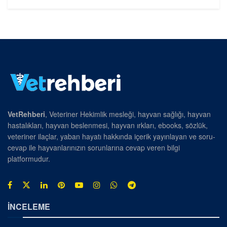
VetRehberi
, Veteriner Hekimlik mesleği, hayvan sağlığı, hayvan
hastalıkları, hayvan beslenmesi, hayvan ırkları, ebooks, sözlük,
veteriner ilaçlar, yaban hayatı hakkında içerik yayınlayan ve soru-
cevap ile hayvanlarınızın sorunlarına cevap veren bilgi
platformudur.
İNCELEME