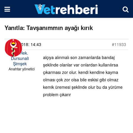
Yanıtla: Tavşanımmın ayağı kırık
16/07/2018: 14:43
#11933
Vet. Hek.
alçıya alınmalı son zamanlarda bandaj
Dursunali
Şimşek
şeklinde olanlar var onlardan kullanılırsa
Anahtar yönetici
çıkarması zor olur. kendi kendine kayma
olması çok zor olsa bile eskisi gibi olmaz
kemik üremesi şeklinde olur bu da yürüme
problem çıkarır