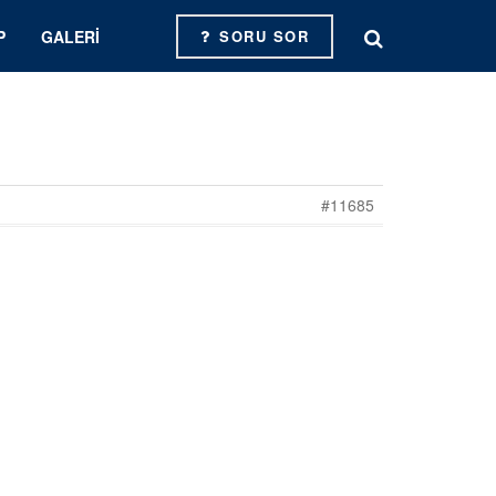
P
GALERI
SORU SOR
#11685