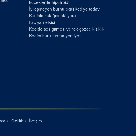
nmesi
kopeklerde hipotroidi
İyileşmeyen burnu tıkalı kediye tedavi
Kedinin kulağındaki yara
İlaç yan etkisi
Kedide ses gitmesi ve tek gözde kısıklık
Kedim kuru mama yemiyor
lam
Gizlilik
İletişim