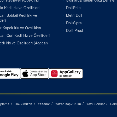
or Retriever Köpek Irkı
Sığırlarda Metan Gazı Zehirle
la Kedi Irkı ve Özellikleri
DolliPrim
an Bobtail Kedi Irkı ve
Metri-Doll
leri
DolliSipra
r Köpek Irkı ve Özellikleri
Dolli-Prost
an Curl Kedi Irkı ve Özellikleri
di Irkı ve Özellikleri (Aegean
aplama
Hakkımızda
Yazarlar
Yazar Başvurusu
Yazı Gönder
Rek