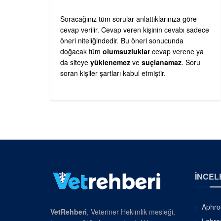
Soracağınız tüm sorular anlattıklarınıza göre
cevap verilir. Cevap veren kişinin cevabı sadece
öneri niteliğindedir. Bu öneri sonucunda
doğacak tüm
olumsuzluklar
cevap verene ya
da siteye
yüklenemez
ve
suçlanamaz
. Soru
soran kişiler şartları kabul etmiştir.
İNCEL
Aphrod
VetRehberi
, Veteriner Hekimlik mesleği,