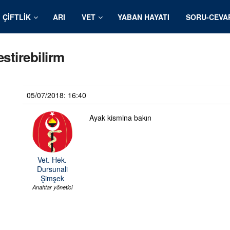
ÇIFTLIK
ARI
VET
YABAN HAYATI
SORU-CEVA
estirebilirm
05/07/2018: 16:40
Ayak kismina bakın
Vet. Hek.
Dursunali
Şimşek
Anahtar yönetici