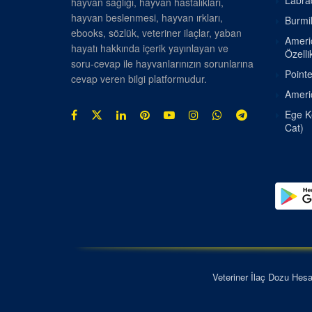
Labrad
hayvan sağlığı, hayvan hastalıkları,
hayvan beslenmesi, hayvan ırkları,
Burmil
ebooks, sözlük, veteriner ilaçlar, yaban
Americ
hayatı hakkında içerik yayınlayan ve
Özellik
soru-cevap ile hayvanlarınızın sorunlarına
Pointe
cevap veren bilgi platformudur.
Americ
Ege Ke
Cat)
Veteriner İlaç Dozu Hes