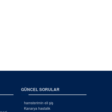
GÜNCEL SORULAR
hamsterimin eli şiş
Kanarya hastalık