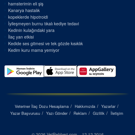
hamsterimin eli şiş
Kanarya hastalık
kopeklerde hipotroidi
İyileşmeyen burnu tıkalı kediye tedavi
Kedinin kulağındaki yara
İlaç yan etkisi
Kedide ses gitmesi ve tek gözde kısıklık
Kedim kuru mama yemiyor
Veteriner İlaç Dozu Hesaplama
Hakkımızda
Yazarlar
Yazar Başvurusu
Yazı Gönder
Reklam
Gizlilik
İletişim
© 2026 VetRehberi.com – 12.12.2016