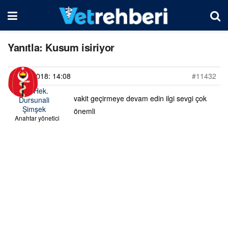
Yanıtla: Kusum isiriyor
24/06/2018: 14:08
#11432
Vet. Hek.
vakit geçirmeye devam edin ilgi sevgi çok
Dursunali
Şimşek
önemli
Anahtar yönetici