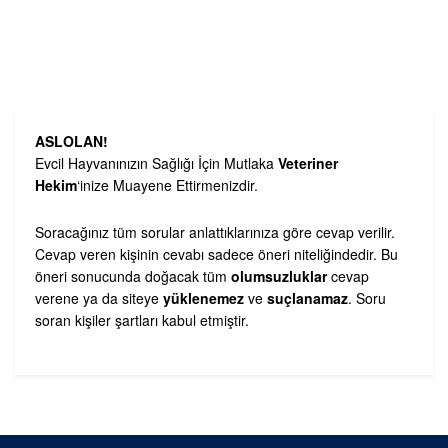
ASLOLAN!
Evcil Hayvanınızın Sağlığı İçin Mutlaka
Veteriner
Hekim
‘inize Muayene Ettirmenizdir.
Soracağınız tüm sorular anlattıklarınıza göre cevap verilir.
Cevap veren kişinin cevabı sadece öneri niteliğindedir. Bu
öneri sonucunda doğacak tüm
olumsuzluklar
cevap
verene ya da siteye
yüklenemez
ve
suçlanamaz
. Soru
soran kişiler şartları kabul etmiştir.