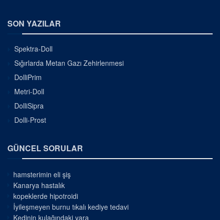
SON YAZILAR
Spektra-Doll
Sığırlarda Metan Gazı Zehirlenmesi
DolliPrim
Metri-Doll
DolliSipra
Dolli-Prost
GÜNCEL SORULAR
hamsterimin eli şiş
Kanarya hastalık
kopeklerde hipotroidi
İyileşmeyen burnu tıkalı kediye tedavi
Kedinin kulağındaki yara