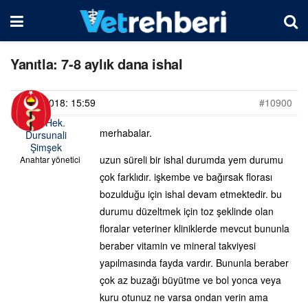
Yanıtla: 7-8 aylık dana ishal
19/05/2018: 15:59
#10900
Vet. Hek.
merhabalar.
Dursunali
Şimşek
uzun süreli bir ishal durumda yem durumu
Anahtar yönetici
çok farklıdır. işkembe ve bağırsak florası
bozulduğu için ishal devam etmektedir. bu
durumu düzeltmek için toz şeklinde olan
floralar veteriner kliniklerde mevcut bununla
beraber vitamin ve mineral takviyesi
yapılmasında fayda vardır. Bununla beraber
çok az buzağı büyütme ve bol yonca veya
kuru otunuz ne varsa ondan verin ama