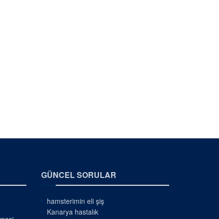
GÜNCEL SORULAR
hamsterimin eli şiş
Kanarya hastalık