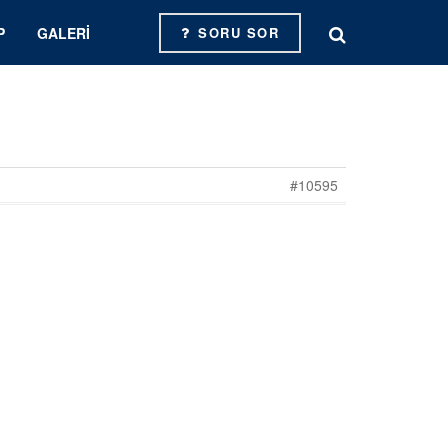
P
GALERI
SORU SOR
#10595