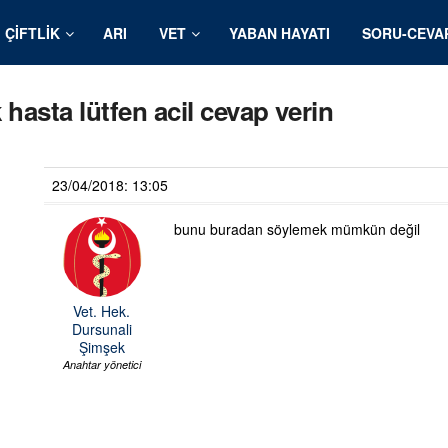
ÇIFTLIK
ARI
VET
YABAN HAYATI
SORU-CEVA
asta lütfen acil cevap verin
23/04/2018: 13:05
bunu buradan söylemek mümkün değil
Vet. Hek.
Dursunali
Şimşek
Anahtar yönetici