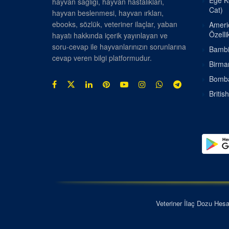
Ege Ke
hayvan sağlığı, hayvan hastalıkları,
Cat)
hayvan beslenmesi, hayvan ırkları,
ebooks, sözlük, veteriner ilaçlar, yaban
Americ
Özellik
hayatı hakkında içerik yayınlayan ve
soru-cevap ile hayvanlarınızın sorunlarına
Bambin
cevap veren bilgi platformudur.
Birman
Bombay
Britis
Veteriner İlaç Dozu Hes