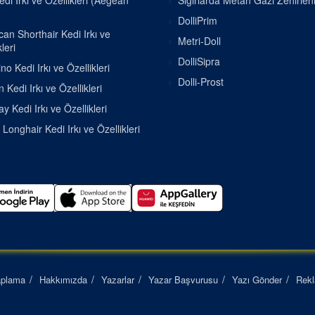
di Irkı ve Özellikleri (Aegean
Sığırlarda Metan Gazı Zehirle
DolliPrim
an Shorthair Kedi Irkı ve
Metri-Doll
leri
DolliSipra
o Kedi Irkı ve Özellikleri
Dolli-Prost
 Kedi Irkı ve Özellikleri
 Kedi Irkı ve Özellikleri
h Longhair Kedi Irkı ve Özellikleri
aplama
Hakkımızda
Yazarlar
Yazar Başvurusu
Yazı Gönder
Rek