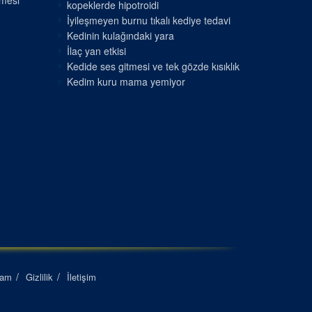
nmesi
kopeklerde hipotroidi
İyileşmeyen burnu tıkalı kediye tedavi
Kedinin kulağındaki yara
İlaç yan etkisi
Kedide ses gitmesi ve tek gözde kısıklık
Kedim kuru mama yemiyor
lam
Gizlilik
İletişim