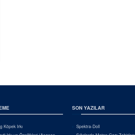
EME
SON YAZILAR
g Köpek Irkı
Spektra-Doll