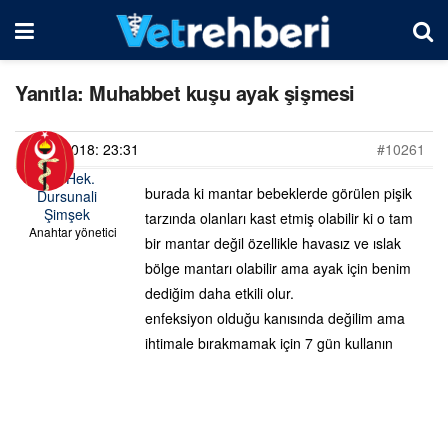
Yanıtla: Muhabbet kuşu ayak şişmesi
02/03/2018: 23:31
#10261
Vet. Hek.
burada ki mantar bebeklerde görülen pişik
Dursunali
Şimşek
tarzında olanları kast etmiş olabilir ki o tam
Anahtar yönetici
bir mantar değil özellikle havasız ve ıslak
bölge mantarı olabilir ama ayak için benim
dediğim daha etkili olur.
enfeksiyon olduğu kanısında değilim ama
ihtimale bırakmamak için 7 gün kullanın