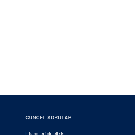
GÜNCEL SORULAR
hamsterimin eli şiş