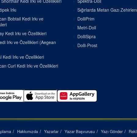
h Shorthair Kedi Irkı ve Özellikleri
Spektra-Doll
pek Irkı
Sığırlarda Metan Gazı Zehirle
an Bobtail Kedi Irkı ve
DolliPrim
leri
Metri-Doll
 Kedi Irkı ve Özellikleri
DolliSipra
di Irkı ve Özellikleri (Aegean
Dolli-Prost
 Kedi Irkı ve Özellikleri
an Curl Kedi Irkı ve Özellikleri
aplama
Hakkımızda
Yazarlar
Yazar Başvurusu
Yazı Gönder
Rek