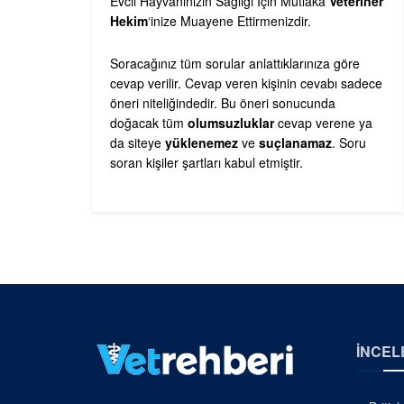
Evcil Hayvanınızın Sağlığı İçin Mutlaka
Veteriner
Hekim
‘inize Muayene Ettirmenizdir.
Soracağınız tüm sorular anlattıklarınıza göre
cevap verilir. Cevap veren kişinin cevabı sadece
öneri niteliğindedir. Bu öneri sonucunda
doğacak tüm
olumsuzluklar
cevap verene ya
da siteye
yüklenemez
ve
suçlanamaz
. Soru
soran kişiler şartları kabul etmiştir.
İNCEL