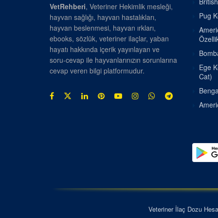
Britis
VetRehberi
, Veteriner Hekimlik mesleği,
Pug Kö
hayvan sağlığı, hayvan hastalıkları,
hayvan beslenmesi, hayvan ırkları,
Americ
ebooks, sözlük, veteriner ilaçlar, yaban
Özellik
hayatı hakkında içerik yayınlayan ve
Bombay
soru-cevap ile hayvanlarınızın sorunlarına
Ege Ke
cevap veren bilgi platformudur.
Cat)
Bengal
Americ
Veteriner İlaç Dozu Hes