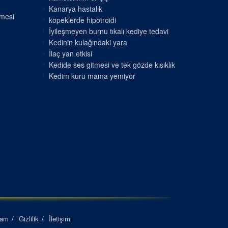
Kanarya hastalık
nmesi
kopeklerde hipotroidi
İyileşmeyen burnu tıkalı kediye tedavi
Kedinin kulağındaki yara
İlaç yan etkisi
Kedide ses gitmesi ve tek gözde kısıklık
Kedim kuru mama yemiyor
lam
Gizlilik
İletişim