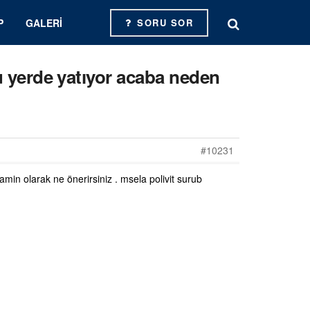
P
GALERI
SORU SOR
ğu yerde yatıyor acaba neden
#10231
amin olarak ne önerirsiniz . msela polivit surub