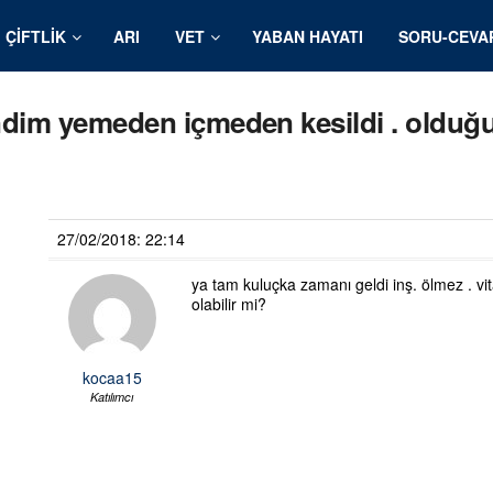
ÇIFTLIK
ARI
VET
YABAN HAYATI
SORU-CEVA
 hindim yemeden içmeden kesildi . oldu
27/02/2018: 22:14
ya tam kuluçka zamanı geldi inş. ölmez . vit
olabilir mi?
kocaa15
Katılımcı