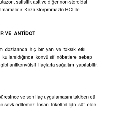
utazon, salisilik asit ve diğer non-steroidal
nılmamalıdır. Keza klorpromazin HCI ile
ER VE ANTİDOT
ım dozlarında hiç bir yan ve toksik etki
 kullanıldığında konvülsif nöbetlere sebep
ibi antikonvülsif ilaçlarla sağaltım yapılabilir.
 süresince ve son ilaç uygulamasını takiben eti
sime sevk edilemez. İnsan tüketimi için süt elde