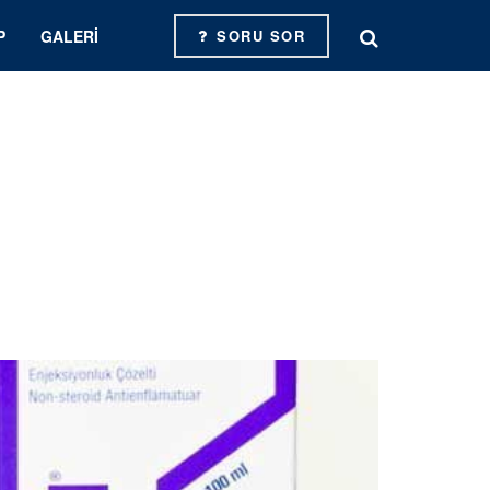
P
GALERI
SORU SOR