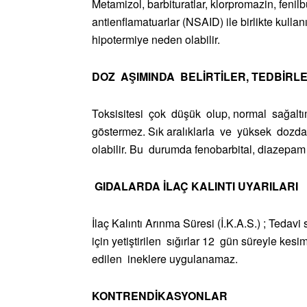
Metamizol, barbituratlar, klorpromazin, fenilb
antienflamatuarlar (NSAID) ile birlikte kulla
hipotermiye neden olabilir.
DOZ AŞIMINDA BELİRTİLER, TEDBİRL
Toksisitesi çok düşük olup, normal sağalt
göstermez. Sık aralıklarla ve yüksek dozda
olabilir. Bu durumda fenobarbital, diazepam g
GIDALARDA İLAÇ KALINTI UYARILARI
İlaç Kalıntı Arınma Süresi (İ.K.A.S.) ; Tedavi
için yetiştirilen sığırlar 12 gün süreyle ke
edilen ineklere uygulanamaz.
KONTRENDİKASYONLAR