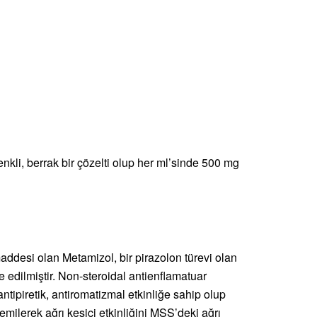
nkli, berrak bir çözelti olup her ml’sinde 500 mg
ddesi olan Metamizol, bir pirazolon türevi olan
 edilmiştir. Non-steroidal antienflamatuar
antipiretik, antiromatizmal etkinliğe sahip olup
e emilerek ağrı kesici etkinliğini MSS’deki ağrı