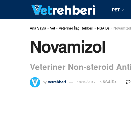
PET
Ana Sayfa
»
Vet
»
Veteriner İlaç Rehberi
»
NSAİDs
»
Novamizol
Novamizol
Veteriner Non-steroid Ant
by
vetrehberi
19/12/2017
in
NSAİDs