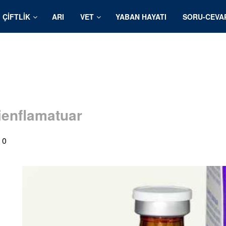
ÇIFTLIK
ARI
VET
YABAN HAYATI
SORU-CEVA
ienflamatuar
0