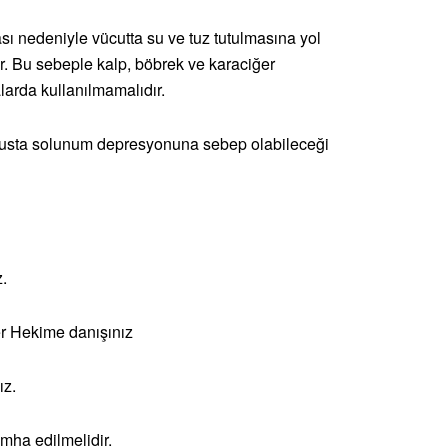
ı nedeniyle vücutta su ve tuz tutulmasına yol
. Bu sebeple kalp, böbrek ve karaciğer
alarda kullanılmamalıdır.
ötusta solunum depresyonuna sebep olabileceği
.
r Hekime danışınız
ız.
imha edilmelidir.