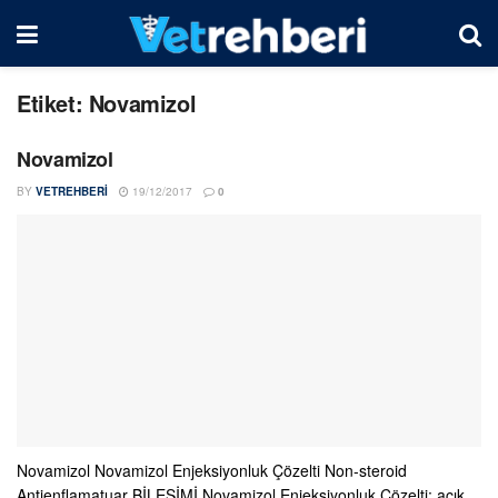
Etiket:
Novamizol
Novamizol
BY
VETREHBERI
19/12/2017
0
Novamizol Novamizol Enjeksiyonluk Çözelti Non-steroid
Antienflamatuar BİLEŞİMİ Novamizol Enjeksiyonluk Çözelti; açık