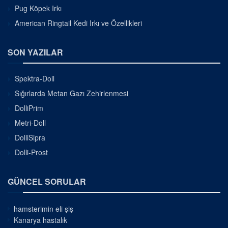
Pug Köpek Irkı
American Ringtail Kedi Irkı ve Özellikleri
SON YAZILAR
Spektra-Doll
Sığırlarda Metan Gazı Zehirlenmesi
DolliPrim
Metri-Doll
DolliSipra
Dolli-Prost
GÜNCEL SORULAR
hamsterimin eli şiş
Kanarya hastalık