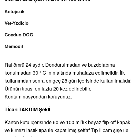
Ketojezik
Vet-Yzdiclo
Coxduo DOG
Memodil
Raf ömrü 24 aydır. Dondurulmadan ve buzdolabına
konulmadan 30 ⁰ C ‘nin altında muhafaza edilmelidir. İlk
kullanımdan sonra en geç 28 gün içerisinde kullanılmalıdır.
Ürünün tıpası en fazla 20 kez delinebilir.
Kontaminasyondan koruyunuz.
Tİcari TAKDİM Şeklİ
Karton kutu içerisinde 50 ve 100 ml’lik beyaz flip-off kapak
ve kırmızı lastik tıpa ile kapatılmış şeffaf Tip II cam şişe ile