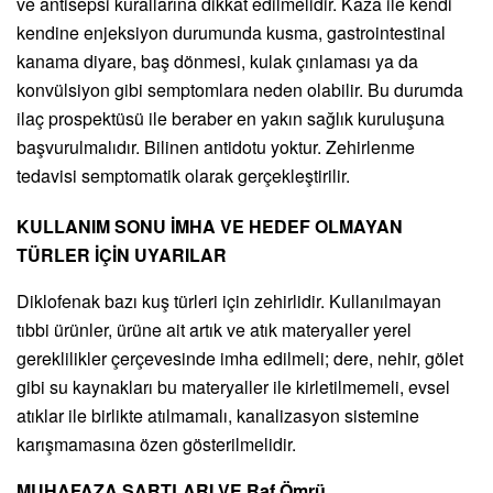
ve antisepsi kurallarına dikkat edilmelidir. Kaza ile kendi
kendine enjeksiyon durumunda kusma, gastrointestinal
kanama diyare, baş dönmesi, kulak çınlaması ya da
konvülsiyon gibi semptomlara neden olabilir. Bu durumda
ilaç prospektüsü ile beraber en yakın sağlık kuruluşuna
başvurulmalıdır. Bilinen antidotu yoktur. Zehirlenme
tedavisi semptomatik olarak gerçekleştirilir.
KULLANIM SONU İMHA VE HEDEF OLMAYAN
TÜRLER İÇİN UYARILAR
Diklofenak bazı kuş türleri için zehirlidir. Kullanılmayan
tıbbi ürünler, ürüne ait artık ve atık materyaller yerel
gereklilikler çerçevesinde imha edilmeli; dere, nehir, gölet
gibi su kaynakları bu materyaller ile kirletilmemeli, evsel
atıklar ile birlikte atılmamalı, kanalizasyon sistemine
karışmamasına özen gösterilmelidir.
MUHAFAZA ŞARTLARI VE Raf Ömrü