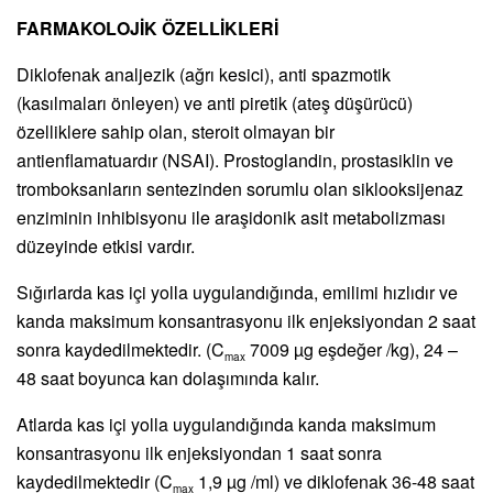
FARMAKOLOJİK ÖZELLİKLERİ
Diklofenak analjezik (ağrı kesici), anti spazmotik
(kasılmaları önleyen) ve anti piretik (ateş düşürücü)
özelliklere sahip olan, steroit olmayan bir
antienflamatuardır (NSAI). Prostoglandin, prostasiklin ve
tromboksanların sentezinden sorumlu olan siklooksijenaz
enziminin inhibisyonu ile araşidonik asit metabolizması
düzeyinde etkisi vardır.
Sığırlarda kas içi yolla uygulandığında, emilimi hızlıdır ve
kanda maksimum konsantrasyonu ilk enjeksiyondan 2 saat
sonra kaydedilmektedir. (C
7009 µg eşdeğer /kg), 24 –
max
48 saat boyunca kan dolaşımında kalır.
Atlarda kas içi yolla uygulandığında kanda maksimum
konsantrasyonu ilk enjeksiyondan 1 saat sonra
kaydedilmektedir (C
1,9 µg /ml) ve diklofenak 36-48 saat
max