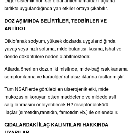
Diğer sistemik non-steroidal antienflamatuar ilaçlarla
birlikte uygulandığında yan etkiler ortaya çıkabilir.
DOZ AŞIMINDA BELİRTİLER, TEDBİRLER VE
ANTİDOT
Diklofenak sodyum, yüksek dozlarda uygulandığında
yavaş veya hızlı soluma, mide bulantısı, kusma, ishal ve
deride döküntülere neden olabilmektedir.
Atlarda önerilen dozun iki mislinde, mide-bağırsak kanama
semptomlarına ve karaciğer rahatsızlıklarına rastlanmıştır.
Tüm NSAI’lerde görülebilen ülserojenik etki, mide
mukozasını koruyan etken maddelerle ve midede asit
salgılanmasını önleyebilecek H2 reseptör blokörü
ilaçlar (simetidin,ranitidin, famotidin vb.) ile önlenebilir.
GIDALARDAKİ İLAÇ KALINTILARI HAKKINDA
UYARILAR