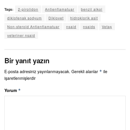
Tags:
2-pirolidon
Antienflamatuar
benzil alkol
diklofenak sodyum
Diklovet
hidroklorik asit
Non-steroid Antienflamatuar
nsaid
nsaids
Vetaş
veteriner nsaid
Bir yanıt yazın
E-posta adresiniz yayınlanmayacak.
Gerekli alanlar
ile
*
işaretlenmişlerdir
Yorum
*