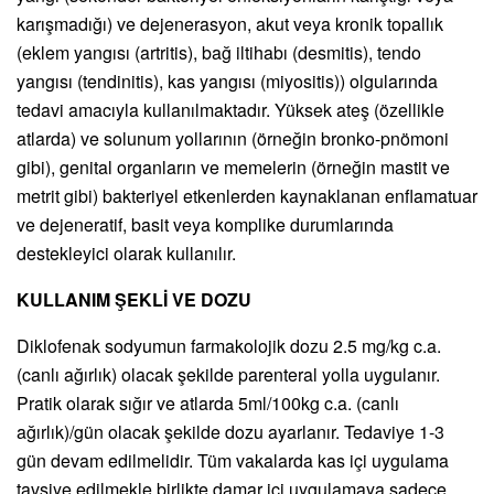
karışmadığı) ve dejenerasyon, akut veya kronik topallık
(eklem yangısı (artritis), bağ iltihabı (desmitis), tendo
yangısı (tendinitis), kas yangısı (miyositis)) olgularında
tedavi amacıyla kullanılmaktadır. Yüksek ateş (özellikle
atlarda) ve solunum yollarının (örneğin bronko-pnömoni
gibi), genital organların ve memelerin (örneğin mastit ve
metrit gibi) bakteriyel etkenlerden kaynaklanan enflamatuar
ve dejeneratif, basit veya komplike durumlarında
destekleyici olarak kullanılır.
KULLANIM ŞEKLİ VE DOZU
Diklofenak sodyumun farmakolojik dozu 2.5 mg/kg c.a.
(canlı ağırlık) olacak şekilde parenteral yolla uygulanır.
Pratik olarak sığır ve atlarda 5ml/100kg c.a. (canlı
ağırlık)/gün olacak şekilde dozu ayarlanır. Tedaviye 1-3
gün devam edilmelidir. Tüm vakalarda kas içi uygulama
tavsiye edilmekle birlikte damar içi uygulamaya sadece