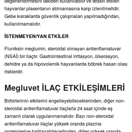
değerlendirmesini takiben kullanılabilir ve tedavi edilen
hayvanlar plasentanın atılmamasına karşı izlenilmelidir.
Gebe kısraklarda güvenlik çalışmaları yapılmadığından,
kullanılmamalıdır.
İSTENMEYEN/YAN ETKİLER
Fluniksin meglumin, steroidal olmayan antienflamatuvar
(NSAİ) bir ilaçtır. Gastrointestinal irritasyon, ülserasyon,
dehidre ya da hipovolemik hayvanlarda böbrek hasarı olası
risklerdir.
Megluvet İLAÇ ETKİLEŞİMLERİ
Birbirlerinin etkilerini engelleyebileceklerinden, diğer non-
steroidal antienflamatuvar ilaçlarla 24 saat içinde eş
zamanlı olarak uygulanmamalıdır. Bazı non-steroidal
antienflamatuvar ilaçlar yüksek oranda plazma
proteinlerine bağlanabileceğinden, diğer yüksek oranda