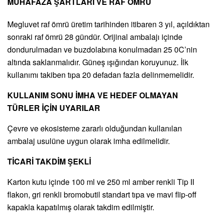
MUHAFAZA ŞARTLARI VE RAF ÖMRÜ
Megluvet raf ömrü üretim tarihinden itibaren 3 yıl, açıldıktan
sonraki raf ömrü 28 gündür. Orijinal ambalajı içinde
dondurulmadan ve buzdolabına konulmadan 25 0C’nin
altında saklanmalıdır. Güneş ışığından koruyunuz. İlk
kullanımı takiben tıpa 20 defadan fazla delinmemelidir.
KULLANIM SONU İMHA VE HEDEF OLMAYAN
TÜRLER İÇİN UYARILAR
Çevre ve ekosisteme zararlı olduğundan kullanılan
ambalaj usulüne uygun olarak imha edilmelidir.
TİCARİ TAKDİM ŞEKLİ
Karton kutu içinde 100 ml ve 250 ml amber renkli Tip II
flakon, gri renkli bromobutil standart tıpa ve mavi flip-off
kapakla kapatılmış olarak takdim edilmiştir.