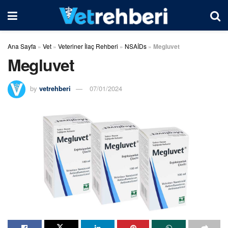
Ana Sayfa
»
Vet
»
Veteriner İlaç Rehberi
»
NSAİDs
»
Megluvet
Megluvet
by
vetrehberi
07/01/2024