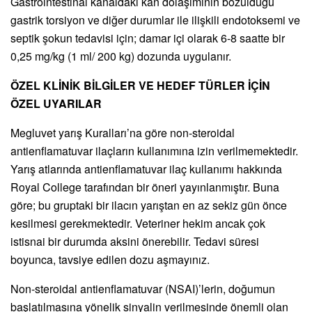
Gastrointestinal kanaldaki kan dolaşımının bozulduğu
gastrik torsiyon ve diğer durumlar ile ilişkili endotoksemi ve
septik şokun tedavisi için; damar içi olarak 6-8 saatte bir
0,25 mg/kg (1 ml/ 200 kg) dozunda uygulanır.
ÖZEL KLİNİK BİLGİLER VE HEDEF TÜRLER İÇİN
ÖZEL UYARILAR
Megluvet yarış Kuralları’na göre non-steroidal
antienflamatuvar ilaçların kullanımına izin verilmemektedir.
Yarış atlarında antienflamatuvar ilaç kullanımı hakkında
Royal College tarafından bir öneri yayınlanmıştır. Buna
göre; bu gruptaki bir ilacın yarıştan en az sekiz gün önce
kesilmesi gerekmektedir. Veteriner hekim ancak çok
istisnai bir durumda aksini önerebilir. Tedavi süresi
boyunca, tavsiye edilen dozu aşmayınız.
Non-steroidal antienflamatuvar (NSAI)’lerin, doğumun
başlatılmasına yönelik sinyalin verilmesinde önemli olan