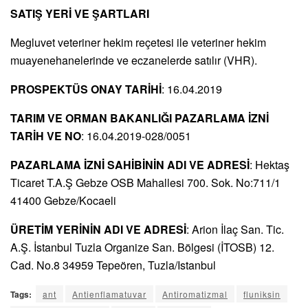
SATIŞ YERİ VE ŞARTLARI
Megluvet veteriner hekim reçetesi ile veteriner hekim
muayenehanelerinde ve eczanelerde satılır (VHR).
PROSPEKTÜS ONAY TARİHİ
: 16.04.2019
TARIM VE ORMAN BAKANLIĞI PAZARLAMA İZNİ
TARİH VE NO
: 16.04.2019-028/0051
PAZARLAMA İZNİ SAHİBİNİN ADI VE ADRESİ
: Hektaş
Ticaret T.A.Ş Gebze OSB Mahallesi 700. Sok. No:711/1
41400 Gebze/Kocaeli
ÜRETİM YERİNİN ADI VE ADRESİ
: Arion İlaç San. Tic.
A.Ş. İstanbul Tuzla Organize San. Bölgesi (İTOSB) 12.
Cad. No.8 34959 Tepeören, Tuzla/Istanbul
Tags:
ant
Antienflamatuvar
Antiromatizmal
fluniksin