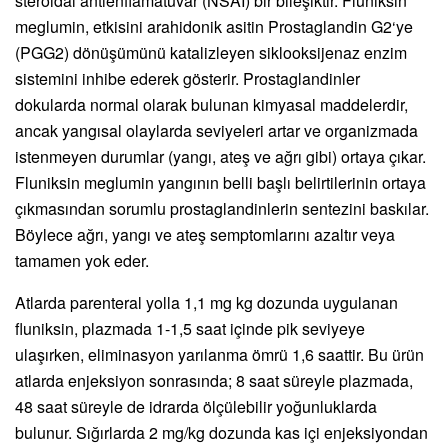
steroidal antienflamatuvar (NSAI) bir bileşiktir. Fluniksin
meglumin, etkisini arahidonik asitin Prostaglandin G2‘ye
(PGG2) dönüşümünü katalizleyen siklooksijenaz enzim
sistemini inhibe ederek gösterir. Prostaglandinler
dokularda normal olarak bulunan kimyasal maddelerdir,
ancak yangısal olaylarda seviyeleri artar ve organizmada
istenmeyen durumlar (yangı, ateş ve ağrı gibi) ortaya çıkar.
Fluniksin meglumin yangının belli başlı belirtilerinin ortaya
çıkmasından sorumlu prostaglandinlerin sentezini baskılar.
Böylece ağrı, yangı ve ateş semptomlarını azaltır veya
tamamen yok eder.
Atlarda parenteral yolla 1,1 mg kg dozunda uygulanan
fluniksin, plazmada 1-1,5 saat içinde pik seviyeye
ulaşırken, eliminasyon yarılanma ömrü 1,6 saattir. Bu ürün
atlarda enjeksiyon sonrasında; 8 saat süreyle plazmada,
48 saat süreyle de idrarda ölçülebilir yoğunluklarda
bulunur. Sığırlarda 2 mg/kg dozunda kas içi enjeksiyondan