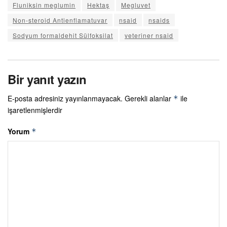
Fluniksin meglumin
Hektaş
Megluvet
Non-steroid Antienflamatuvar
nsaid
nsaids
Sodyum formaldehit Sülfoksilat
veteriner nsaid
Bir yanıt yazın
E-posta adresiniz yayınlanmayacak.
Gerekli alanlar
ile
*
işaretlenmişlerdir
Yorum
*