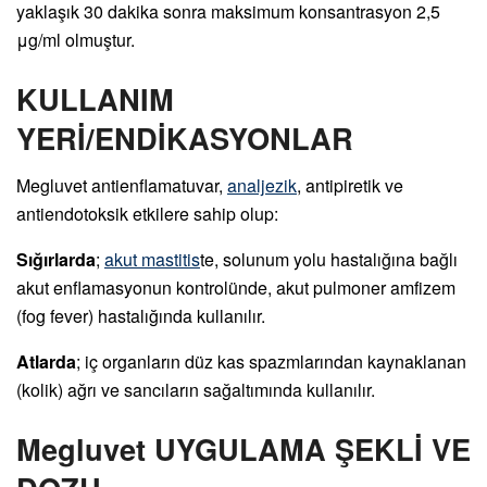
yaklaşık 30 dakika sonra maksimum konsantrasyon 2,5
μg/ml olmuştur.
KULLANIM
YERİ/ENDİKASYONLAR
Megluvet antienflamatuvar,
analjezik
, antipiretik ve
antiendotoksik etkilere sahip olup:
Sığırlarda
;
akut mastitis
te, solunum yolu hastalığına bağlı
akut enflamasyonun kontrolünde, akut pulmoner amfizem
(fog fever) hastalığında kullanılır.
Atlarda
; iç organların düz kas spazmlarından kaynaklanan
(kolik) ağrı ve sancıların sağaltımında kullanılır.
Megluvet UYGULAMA ŞEKLİ VE