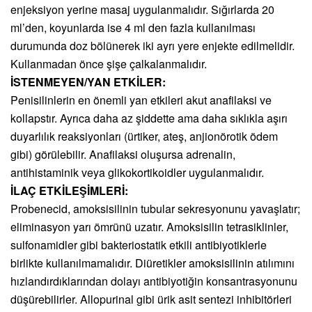
enjeksiyon yerine masaj uygulanmalıdır. Sığırlarda 20
ml’den, koyunlarda ise 4 ml den fazla kullanılması
durumunda doz bölünerek iki ayrı yere enjekte edilmelidir.
Kullanmadan önce şişe çalkalanmalıdır.
İSTENMEYEN/YAN ETKİLER:
Penisilinlerin en önemli yan etkileri akut anafilaksi ve
kollapstır. Ayrıca daha az şiddette ama daha sıklıkla aşırı
duyarlılık reaksiyonları (ürtiker, ateş, anjionörotik ödem
gibi) görülebilir. Anafilaksi oluşursa adrenalin,
antihistaminik veya glikokortikoidler uygulanmalıdır.
İLAÇ ETKİLEŞİMLERİ:
Probenecid, amoksisilinin tubular sekresyonunu yavaşlatır;
eliminasyon yarı ömrünü uzatır. Amoksisilin tetrasiklinler,
sulfonamidler gibi bakteriostatik etkili antibiyotiklerle
birlikte kullanılmamalıdır. Diüretikler amoksisilinin atılımını
hızlandırdıklarından dolayı antibiyotiğin konsantrasyonunu
düşürebilirler. Allopurinal gibi ürik asit sentezi inhibitörleri