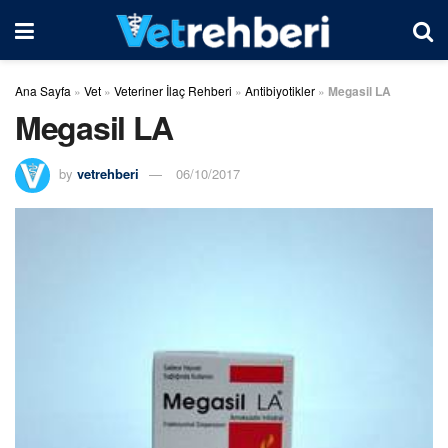
Ana Sayfa
»
Vet
»
Veteriner İlaç Rehberi
»
Antibiyotikler
»
Megasil LA
Megasil LA
by
vetrehberi
06/10/2017