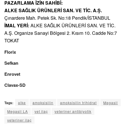
PAZARLAMA İZİN SAHİBİ:
ALKE SAĞLIK ÜRÜNLERİ SAN. VE TİC. A.Ş.
Çınardere Mah. Petek Sk. No:18 Pendik/İSTANBUL
İMAL YERİ:
ALKE SAĞLIK ÜRÜNLERİ SAN. VE TİC.
A.Ş. Organize Sanayi Bölgesi 2. Kısım 10. Cadde No:7
TOKAT
Florix
Sefkan
Enrovet
Clavax-SD
Tags:
alke
amoksisilin
amoksisilin trihidrat
Megasil
Megasil LA
vet ilaç
veteriner antibiyotik
veteriner ilaç