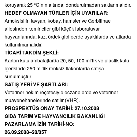
koruyarak 25 °C’nin altında, dondurulmadan saklanmalıdır.
HEDEF OLMAYAN TÜRLER İÇİN UYARILAR:
Amoksisilin tavşan, kobay, hamster ve Gerbilinae
ailesinden kemiriciler gibi küçük laboratuvar
hayvanlarında; kaz, ördek gibi perde ayaklılarda ve atlarda
kullanılmamalıdır.
TİCARİ TAKDİM ŞEKLİ:
Karton kutu ambalajlarda 20, 50, 100 ml’lik ve plastik kutu
içerisinde 250 ml’lik renksiz flakonlarda satışa
sunulmuştur.
SATIŞ YERİ VE ŞARTLARI:
Veteriner hekim reçetesiyle eczanelerde ve veteriner
muayenehanelerinde satılır (VHR).
PROSPEKTÜS ONAY TARİHİ: 27.10.2008
GIDA TARIM VE HAYVANCILIK BAKANLIĞI
PAZARLAMA İZİN TARİHİ-NO:
26.09.2008–20/057