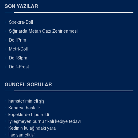
SON YAZILAR
Spektra-Doll
Sığırlarda Metan Gazı Zehirlenmesi
DolliPrim
Metri-Doll
DolliSipra
Dolli-Prost
GÜNCEL SORULAR
hamsterimin eli şiş
Kanarya hastalık
kopeklerde hipotroidi
İyileşmeyen burnu tıkalı kediye tedavi
Kedinin kulağındaki yara
İlaç yan etkisi