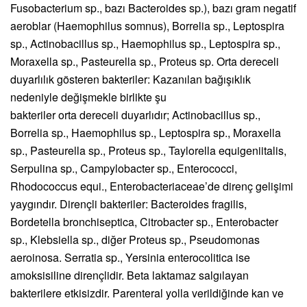
Fusobacterium sp., bazı Bacteroides sp.), bazı gram negatif
aeroblar (Haemophilus somnus), Borrelia sp., Leptospira
sp., Actinobacillus sp., Haemophilus sp., Leptospira sp.,
Moraxella sp., Pasteurella sp., Proteus sp. Orta dereceli
duyarlılık gösteren bakteriler: Kazanılan bağışıklık
nedeniyle değişmekle birlikte şu
bakteriler orta dereceli duyarlıdır; Actinobacillus sp.,
Borrelia sp., Haemophilus sp., Leptospira sp., Moraxella
sp., Pasteurella sp., Proteus sp., Taylorella equigeniitalis,
Serpulina sp., Campylobacter sp., Enterococci,
Rhodococcus equi., Enterobacteriaceae’de direnç gelişimi
yaygındır. Dirençli bakteriler: Bacteroides fragilis,
Bordetella bronchiseptica, Citrobacter sp., Enterobacter
sp., Klebsiella sp., diğer Proteus sp., Pseudomonas
aeroinosa. Serratia sp., Yersinia enterocolitica ise
amoksisiline dirençlidir. Beta laktamaz salgılayan
bakterilere etkisizdir. Parenteral yolla verildiğinde kan ve