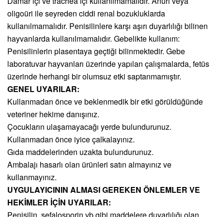
Damar içi ve trachea içi kullanılmamalıdır. Anüri veya
oligoüri ile seyreden ciddi renal bozukluklarda
kullanılmamalıdır. Penisilinlere karşı aşırı duyarlılığı bilinen
hayvanlarda kullanılmamalıdır. Gebelikte kullanım:
Penisilinlerin plasentaya geçtiği bilinmektedir. Gebe
laboratuvar hayvanları üzerinde yapılan çalışmalarda, fetüs
üzerinde herhangi bir olumsuz etki saptanmamıştır.
GENEL UYARILAR:
Kullanmadan önce ve beklenmedik bir etki görüldüğünde
veteriner hekime danışınız.
Çocukların ulaşamayacağı yerde bulundurunuz.
Kullanmadan önce iyice çalkalayınız.
Gıda maddelerinden uzakta bulundurunuz.
Ambalajı hasarlı olan ürünleri satın almayınız ve
kullanmayınız.
UYGULAYICININ ALMASI GEREKEN ÖNLEMLER VE
HEKİMLER İÇİN UYARILAR:
Penisilin, sefalosporin vb gibi maddelere duyarlılığı olan