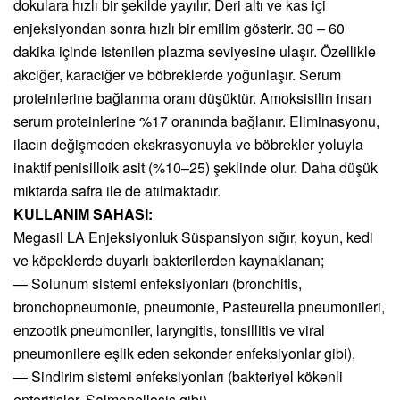
dokulara hızlı bir şekilde yayılır. Deri altı ve kas içi
enjeksiyondan sonra hızlı bir emilim gösterir. 30 – 60
dakika içinde istenilen plazma seviyesine ulaşır. Özellikle
akciğer, karaciğer ve böbreklerde yoğunlaşır. Serum
proteinlerine bağlanma oranı düşüktür. Amoksisilin insan
serum proteinlerine %17 oranında bağlanır. Eliminasyonu,
ilacın değişmeden ekskrasyonuyla ve böbrekler yoluyla
inaktif penisilloik asit (%10–25) şeklinde olur. Daha düşük
miktarda safra ile de atılmaktadır.
KULLANIM SAHASI:
Megasil LA Enjeksiyonluk Süspansiyon sığır, koyun, kedi
ve köpeklerde duyarlı bakterilerden kaynaklanan;
— Solunum sistemi enfeksiyonları (bronchitis,
bronchopneumonie, pneumonie, Pasteurella pneumonileri,
enzootik pneumoniler, laryngitis, tonsillitis ve viral
pneumonilere eşlik eden sekonder enfeksiyonlar gibi),
— Sindirim sistemi enfeksiyonları (bakteriyel kökenli
enteritisler, Salmonellosis gibi),