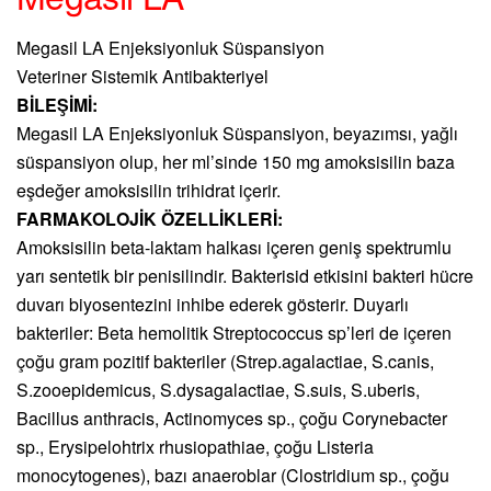
Megasil LA Enjeksiyonluk Süspansiyon
Veteriner Sistemik Antibakteriyel
BİLEŞİMİ:
Megasil LA Enjeksiyonluk Süspansiyon, beyazımsı, yağlı
süspansiyon olup, her ml’sinde 150 mg amoksisilin baza
eşdeğer amoksisilin trihidrat içerir.
FARMAKOLOJİK ÖZELLİKLERİ:
Amoksisilin beta-laktam halkası içeren geniş spektrumlu
yarı sentetik bir penisilindir. Bakterisid etkisini bakteri hücre
duvarı biyosentezini inhibe ederek gösterir. Duyarlı
bakteriler: Beta hemolitik Streptococcus sp’leri de içeren
çoğu gram pozitif bakteriler (Strep.agalactiae, S.canis,
S.zooepidemicus, S.dysagalactiae, S.suis, S.uberis,
Bacillus anthracis, Actinomyces sp., çoğu Corynebacter
sp., Erysipelohtrix rhusiopathiae, çoğu Listeria
monocytogenes), bazı anaeroblar (Clostridium sp., çoğu