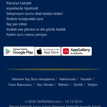
Kanarya hastalık
kopeklerde hipotroidi
İyileşmeyen burnu tıkalı kediye tedavi
Kedinin kulağındaki yara
İlaç yan etkisi
Kedide ses gitmesi ve tek gözde kısıklık
Kedim kuru mama yemiyor
Veteriner İlaç Dozu Hesaplama
Hakkımızda
Yazarlar
Yazar Başvurusu
Yazı Gönder
Reklam
Gizlilik
İletişim
© 2026 VetRehberi.com – 12.12.2016
Beşeri hekimlik insan içinse Veteriner Hekimlik insanlık içindir...