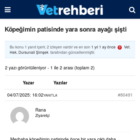
Köpeğimin patisinde yara sonra ayağı şişti
Bu konu 1 yanıt içerir, 2 izleyen vardır ve en son
1 yıl 1 ay önce
Vet.
Hek. Dursunali Şimşek
tarafından güncellenmiştir.
2 yazı görüntüleniyor - 1 ile 2 arası (toplam 2)
Yazar
Yazılar
04/07/2025: 16:02
#80491
YANITLA
Rana
Ziyaretçi
Merhaba köpeğimin patisinde önce bir yara çıktı daha