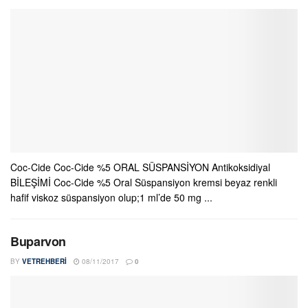
Coc-Cide Coc-Cide %5 ORAL SÜSPANSİYON Antikoksidiyal
BİLEŞİMİ Coc-Cide %5 Oral Süspansiyon kremsi beyaz renkli
hafif viskoz süspansiyon olup;1 ml’de 50 mg ...
Buparvon
BY
VETREHBERI
08/11/2017
0