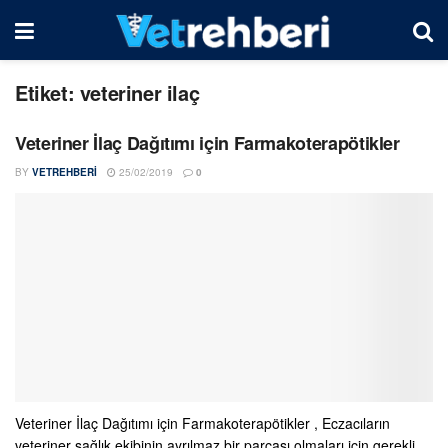
Etiket:
veteriner ilaç
Veteriner İlaç Dağıtımı için Farmakoterapötikler
BY
VETREHBERI
25/02/2019
0
Veteriner İlaç Dağıtımı için Farmakoterapötikler , Eczacıların
veteriner sağlık ekibinin ayrılmaz bir parçası olmaları için gerekli