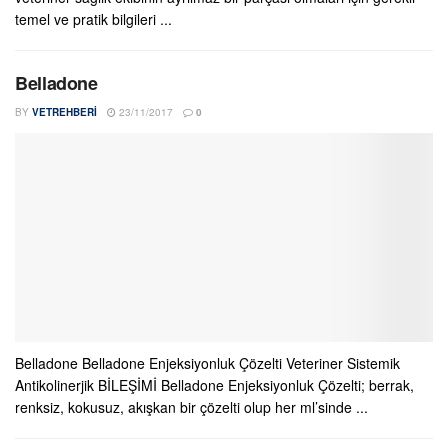
temel ve pratik bilgileri ...
Belladone
BY
VETREHBERI
23/11/2017
0
Belladone Belladone Enjeksiyonluk Çözelti Veteriner Sistemik
Antikolinerjik BİLEŞİMİ Belladone Enjeksiyonluk Çözelti; berrak,
renksiz, kokusuz, akışkan bir çözelti olup her ml’sinde ...