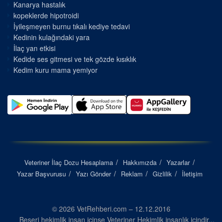
Kanarya hastalık
kopeklerde hipotroidi
İyileşmeyen burnu tıkalı kediye tedavi
Kedinin kulağındaki yara
İlaç yan etkisi
Kedide ses gitmesi ve tek gözde kısıklık
Kedim kuru mama yemiyor
Veteriner İlaç Dozu Hesaplama
Hakkımızda
Yazarlar
Yazar Başvurusu
Yazı Gönder
Reklam
Gizlilik
İletişim
© 2026 VetRehberi.com – 12.12.2016
Beşeri hekimlik insan içinse Veteriner Hekimlik insanlık içindir...