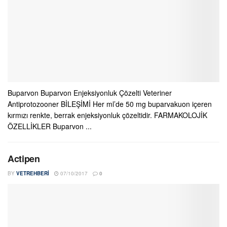
Buparvon Buparvon Enjeksiyonluk Çözelti Veteriner
Antiprotozooner BİLEŞİMİ Her ml’de 50 mg buparvakuon içeren
kırmızı renkte, berrak enjeksiyonluk çözeltidir. FARMAKOLOJİK
ÖZELLİKLER Buparvon ...
Actipen
BY
VETREHBERI
07/10/2017
0