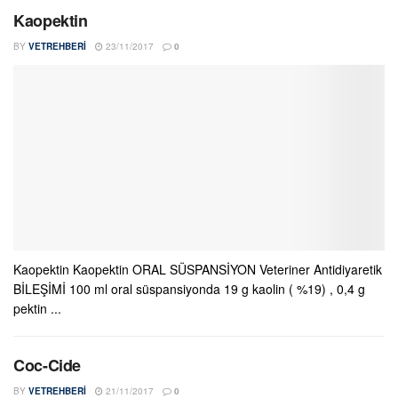
Kaopektin
BY
VETREHBERI
23/11/2017
0
Kaopektin Kaopektin ORAL SÜSPANSİYON Veteriner Antidiyaretik
BİLEŞİMİ 100 ml oral süspansiyonda 19 g kaolin ( %19) , 0,4 g
pektin ...
Coc-Cide
BY
VETREHBERI
21/11/2017
0