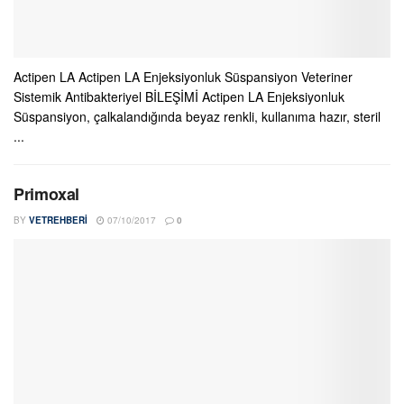
Actipen LA Actipen LA Enjeksiyonluk Süspansiyon Veteriner
Sistemik Antibakteriyel BİLEŞİMİ Actipen LA Enjeksiyonluk
Süspansiyon, çalkalandığında beyaz renkli, kullanıma hazır, steril
...
Primoxal
BY
VETREHBERI
07/10/2017
0