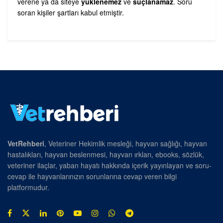
verene ya da siteye
yüklenemez
ve
suçlanamaz
. Soru
soran kişiler şartları kabul etmiştir.
VetRehberi
, Veteriner Hekimlik mesleği, hayvan sağlığı, hayvan
hastalıkları, hayvan beslenmesi, hayvan ırkları, ebooks, sözlük,
veteriner ilaçlar, yaban hayatı hakkında içerik yayınlayan ve soru-
cevap ile hayvanlarınızın sorunlarına cevap veren bilgi
platformudur.