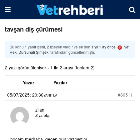
tavşan diş çürümesi
Bu konu 1 yanıt içerir, 2 izleyen vardır ve en son
1 yıl 1 ay önce
Vet.
Hek. Dursunali Şimşek
tarafından güncellenmiştir.
2 yazı görüntüleniyor - 1 ile 2 arası (toplam 2)
Yazar
Yazılar
05/07/2025: 20:36
#80511
YANITLA
zilan
Ziyaretçi
hocam merhaba, geçen gün yazmıştım