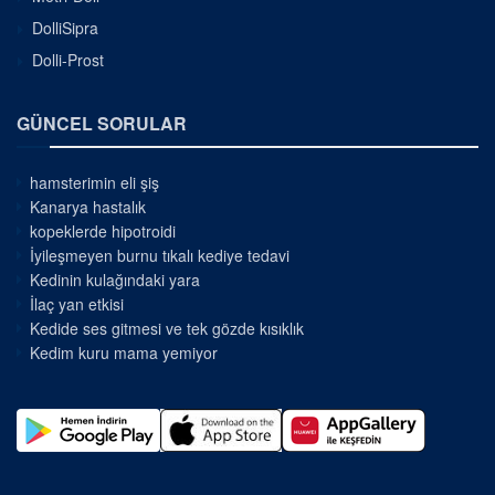
DolliSipra
Dolli-Prost
GÜNCEL SORULAR
hamsterimin eli şiş
Kanarya hastalık
kopeklerde hipotroidi
İyileşmeyen burnu tıkalı kediye tedavi
Kedinin kulağındaki yara
İlaç yan etkisi
Kedide ses gitmesi ve tek gözde kısıklık
Kedim kuru mama yemiyor