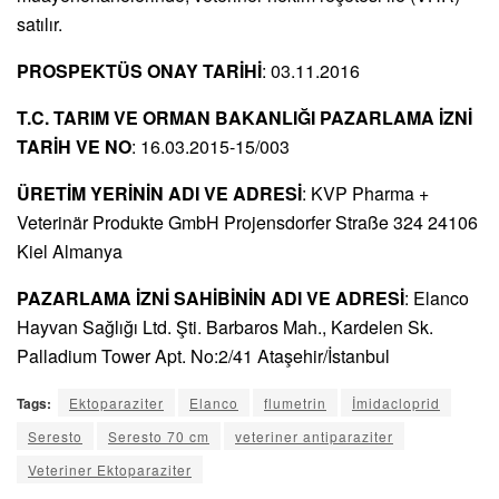
satılır.
PROSPEKTÜS ONAY TARİHİ
: 03.11.2016
T.C. TARIM VE ORMAN BAKANLIĞI PAZARLAMA İZNİ
TARİH VE NO
: 16.03.2015-15/003
ÜRETİM YERİNİN ADI VE ADRESİ
: KVP Pharma +
Veterinär Produkte GmbH Projensdorfer Straße 324 24106
Kiel Almanya
PAZARLAMA İZNİ SAHİBİNİN ADI VE ADRESİ
: Elanco
Hayvan Sağlığı Ltd. Şti. Barbaros Mah., Kardelen Sk.
Palladium Tower Apt. No:2/41 Ataşehir/İstanbul
Tags:
Ektoparaziter
Elanco
flumetrin
İmidacloprid
Seresto
Seresto 70 cm
veteriner antiparaziter
Veteriner Ektoparaziter