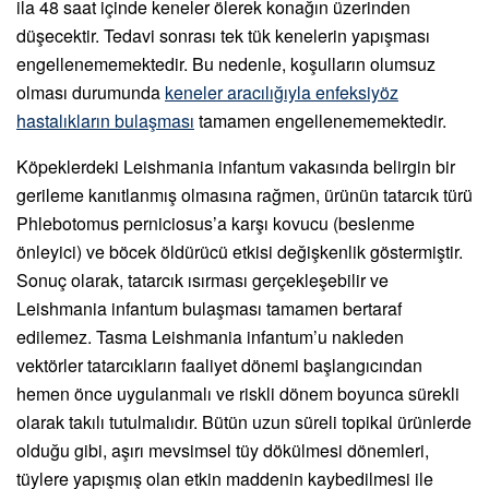
ila 48 saat içinde keneler ölerek konağın üzerinden
düşecektir. Tedavi sonrası tek tük kenelerin yapışması
engellenememektedir. Bu nedenle, koşulların olumsuz
olması durumunda
keneler aracılığıyla enfeksiyöz
hastalıkların bulaşması
tamamen engellenememektedir.
Köpeklerdeki Leishmania infantum vakasında belirgin bir
gerileme kanıtlanmış olmasına rağmen, ürünün tatarcık türü
Phlebotomus perniciosus’a karşı kovucu (beslenme
önleyici) ve böcek öldürücü etkisi değişkenlik göstermiştir.
Sonuç olarak, tatarcık ısırması gerçekleşebilir ve
Leishmania infantum bulaşması tamamen bertaraf
edilemez. Tasma Leishmania infantum’u nakleden
vektörler tatarcıkların faaliyet dönemi başlangıcından
hemen önce uygulanmalı ve riskli dönem boyunca sürekli
olarak takılı tutulmalıdır. Bütün uzun süreli topikal ürünlerde
olduğu gibi, aşırı mevsimsel tüy dökülmesi dönemleri,
tüylere yapışmış olan etkin maddenin kaybedilmesi ile