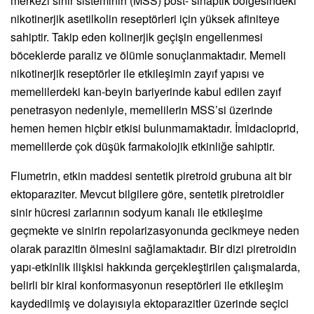
merkezi sinir sisteminin (MSS) post- sinaptik bölgesindeki
nikotinerjik asetilkolin reseptörleri için yüksek afiniteye
sahiptir. Takip eden kolinerjik geçişin engellenmesi
böceklerde paraliz ve ölümle sonuçlanmaktadır. Memeli
nikotinerjik reseptörler ile etkileşimin zayıf yapısı ve
memelilerdeki kan-beyin bariyerinde kabul edilen zayıf
penetrasyon nedeniyle, memelilerin MSS’si üzerinde
hemen hemen hiçbir etkisi bulunmamaktadır. İmidacloprid,
memelilerde çok düşük farmakolojik etkinliğe sahiptir.
Flumetrin, etkin maddesi sentetik piretroid grubuna ait bir
ektoparaziter. Mevcut bilgilere göre, sentetik piretroidler
sinir hücresi zarlarının sodyum kanalı ile etkileşime
geçmekte ve sinirin repolarizasyonunda gecikmeye neden
olarak parazitin ölmesini sağlamaktadır. Bir dizi piretroidin
yapı-etkinlik ilişkisi hakkında gerçekleştirilen çalışmalarda,
belirli bir kiral konformasyonun reseptörleri ile etkileşim
kaydedilmiş ve dolayısıyla ektoparazitler üzerinde seçici