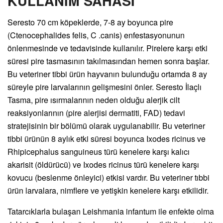
KULLANIM SAHASI
Seresto 70 cm köpeklerde, 7-8 ay boyunca pire
(Ctenocephalides felis, C .canis) enfestasyonunun
önlenmesinde ve tedavisinde kullanılır. Pirelere karşı etki
süresi pire tasmasının takılmasından hemen sonra başlar.
Bu veteriner tibbi ürün hayvanın bulunduğu ortamda 8 ay
süreyle pire larvalarının gelişmesini önler. Seresto İlaçlı
Tasma, pire ısırmalarının neden olduğu alerjik cilt
reaksiyonlarının (pire alerjisi dermatiti, FAD) tedavi
stratejisinin bir bölümü olarak uygulanabilir. Bu veteriner
tibbi ürünün 8 aylık etki süresi boyunca Ixodes ricinus ve
Rhipicephalus sanguineus türü kenelere karşı kalıcı
akarisit (öldürücü) ve Ixodes ricinus türü kenelere karşı
kovucu (beslenme önleyici) etkisi vardır. Bu veteriner tıbbi
ürün larvalara, nimflere ve yetişkin kenelere karşı etkilidir.
Tatarcıklarla bulaşan Leishmania infantum ile enfekte olma