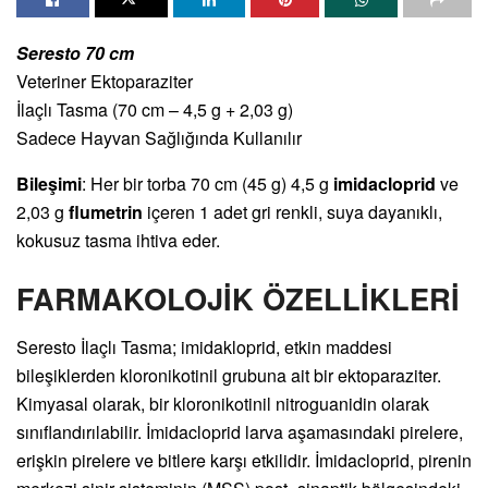
Seresto 70 cm
Veteriner Ektoparaziter
İlaçlı Tasma (70 cm – 4,5 g + 2,03 g)
Sadece Hayvan Sağlığında Kullanılır
Bileşimi
: Her bir torba 70 cm (45 g) 4,5 g
imidacloprid
ve
2,03 g
flumetrin
içeren 1 adet gri renkli, suya dayanıklı,
kokusuz tasma ihtiva eder.
FARMAKOLOJİK ÖZELLİKLERİ
Seresto İlaçlı Tasma; imidakloprid, etkin maddesi
bileşiklerden kloronikotinil grubuna ait bir ektoparaziter.
Kimyasal olarak, bir kloronikotinil nitroguanidin olarak
sınıflandırılabilir. İmidacloprid larva aşamasındaki pirelere,
erişkin pirelere ve bitlere karşı etkilidir. İmidacloprid, pirenin