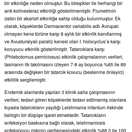
bir etkinliğe neden olmuştur. Bu bileşikler ile herhangi bir
anti-kolinesteraz etkinliği gösterilmemiştir. Flumetrinin
üstün bir akarisit etkinliğe sahip olduğu bulunmuştur. Ek
olarak, köpeklerde Dermacentor variabilis adlı Avrupalı
olmayan kene türüne karşı 8 aylık bir etkinlik kanıtlanmış
ve Avusturalyalı paraliz kenesi olan I. holocyclus’a karşı
koruyucu etkinlik gösterilmiştir. Tatarcıklara karşı
(Phlebotomus perniciosus) etkinlik çalışmalarının verileri,
tasmanın ilk takılmasını izleyen 7-8 ay boyunca %65 ile 89
arasında değişken bir tatarcık kovucu (beslenme önleyici)
etkililik sergilemiştir.
Endemik alanlarda yapılan 3 klinik saha çalışmasının
verileri, tedavi gören köpeklerde tedavi edilmemiş olanlara
kıyasla tatarcıkların yaydığı Leishmania infantum riskinde
belirgin bir düşüşe işaret etmektedir. Tatarcıkların
enfeksiyon baskısına bağlı olarak, leishmaniosis
enfeksiyonu riskinin gerilemesindeki etkinlik %88,3 ile 100