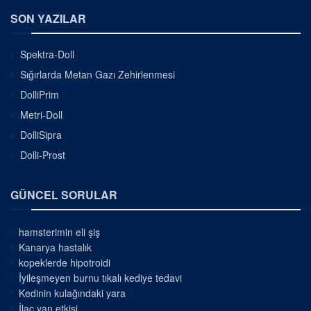
SON YAZILAR
Spektra-Doll
Sığırlarda Metan Gazı Zehirlenmesi
DolliPrim
Metri-Doll
DolliSipra
Dolli-Prost
GÜNCEL SORULAR
hamsterimin eli şiş
Kanarya hastalık
kopeklerde hipotroidi
İyileşmeyen burnu tıkalı kediye tedavi
Kedinin kulağındaki yara
İlaç yan etkisi