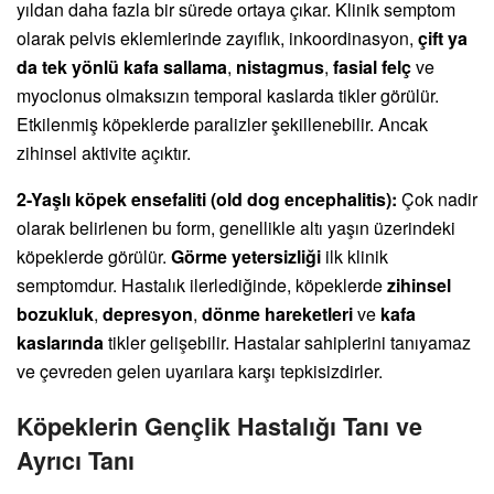
yıldan daha fazla bir sürede ortaya çıkar. Klinik semptom
olarak pelvis eklemlerinde zayıflık, inkoordinasyon,
çift ya
da tek yönlü kafa sallama
,
nistagmus
,
fasial felç
ve
myoclonus olmaksızın temporal kaslarda tikler görülür.
Etkilenmiş köpeklerde paralizler şekillenebilir. Ancak
zihinsel aktivite açıktır.
2-Yaşlı köpek ensefaliti (old dog encephalitis):
Çok nadir
olarak belirlenen bu form, genellikle altı yaşın üzerindeki
köpeklerde görülür.
Görme yetersizliği
ilk klinik
semptomdur. Hastalık ilerlediğinde, köpeklerde
zihinsel
bozukluk
,
depresyon
,
dönme hareketleri
ve
kafa
kaslarında
tikler gelişebilir. Hastalar sahiplerini tanıyamaz
ve çevreden gelen uyarılara karşı tepkisizdirler.
Köpeklerin Gençlik Hastalığı Tanı ve
Ayrıcı Tanı