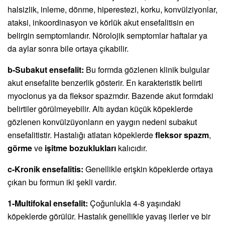
halsizlik, inleme, dönme, hiperestezi, korku, konvülziyonlar,
ataksi, inkoordinasyon ve körlük akut ensefalitisin en
belirgin semptomIarıdır. Nörolojik semptomlar haftalar ya
da aylar sonra bile ortaya çıkabilir.
b-Subakut ensefalit:
Bu formda gözlenen klinik bulgular
akut ensefalite benzerlik gösterir. En karakteristik belirti
myoclonus ya da fleksor spazmdır. Bazende akut formdaki
belirtiler görülmeyebilir. Altı aydan küçük köpeklerde
gözlenen konvülzüyonların en yaygın nedeni subakut
ensefalitistir. Hastalığı atlatan köpeklerde
fleksor spazm
,
görme
ve
işitme bozuklukları
kalıcıdır.
c-Kronik ensefalitis:
Genellikle erişkin köpeklerde ortaya
çıkan bu formun iki şekli vardır.
1-Multifokal ensefalit:
Çoğunlukla 4-8 yaşındaki
köpeklerde görülür. Hastalık genellikle yavaş ilerler ve bir