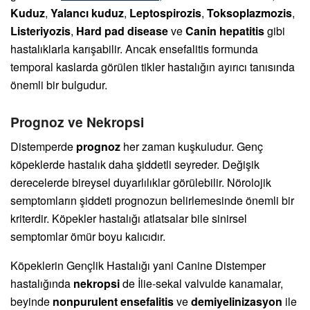
Kuduz
,
Yalancı kuduz
,
Leptospirozis
,
Toksoplazmozis
,
Listeriyozis
,
Hard pad disease
ve
Canin hepatitis
gibi
hastalıklarla karışabilir. Ancak ensefalitis formunda
temporal kaslarda görülen tikler hastalığın ayırıcı tanısında
önemli bir bulgudur.
Prognoz ve Nekropsi
Distemperde
prognoz
her zaman kuşkuludur. Genç
köpeklerde hastalık daha şiddetli seyreder. Değişik
derecelerde bireysel duyarlılıklar görülebilir. Nörolojik
semptomların şiddeti prognozun belirlemesinde önemli bir
kriterdir. Köpekler hastalığı atlatsalar bile sinirsel
semptomlar ömür boyu kalıcıdır.
Köpeklerin Gençlik Hastalığı yani Canine Distemper
hastalığında
nekropsi
de İlie-sekal valvulde kanamalar,
beyinde
nonpurulent ensefalitis
ve
demiyelinizasyon
ile