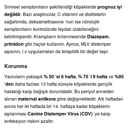
Sinirsel semptomların şekillendiği köpeklerde
prognoz iyi
değildir
. Bazı araştırıcılar, C vitamini ve dietileterin
sağaltımda, deksamethasone ‘nun ise nörolojik
semptomların kontrolünde faydalı olabileceğini
belirtmişlerdir. Krampların önlenmesinde
Diazepam
,
primidon
gibi ilaçlar kullanılır. Ayrıca, MLV distemper
aşısının, i.v uygulamalan da terapötik bir değer taşır.
Korunma
Yavruların yaklaşık
% 50 ‘si 6 hafta
,
% 75 ‘i 9 hafta
ve
%95
‘den
daha fazlası 13 hafta süreyle köpeklerde gençlik
hastalığı karşı bağışık durumdadır. Bu periyot anneden
alınan
maternal antikora
göre değişmektedir. Altı haftadan
sonra her iki haftada bir 14. haftaya kadar köpeklerin
aşılanması
Canine Distemper Virus (CDV)
‘ye karşı
enfeksiyon riskini azaltır.