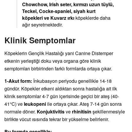
Chowchow, Irish seter, kırmızı uzun tüylü,
Teckel, Cocke-spaniel, siyah kurt
köpekleri ve Kuvarz ırkı
köpeklerde daha
ağır seyretmektedir.
Klinik Semptomlar
Köpeklerin Gençlik Hastalığı yani Canine Distemper
etkenin yerleştiği doku veya organa göre klinik
semptomları birbirinden farklı formlarda ortaya çıkar.
1-Akut form:
İnkubasyon periyodu genellikle 14-18
gündür. Köpekler etkeni aldıktan sonra hastalığa ait ilk
klinik semptomlar 4-7 gün içerisinde geçici bir ateş (40-
41°C) ve
leukopeni
ile ortaya çıkar. Ateş 7-14 gün sonra
normale döner.
Konjuktivitis
ve
rhinitisin
şekillenmesiyle
birlikte vücut ısısında tekrar bir yükselme belirlenir.
Bu formda genellikle;