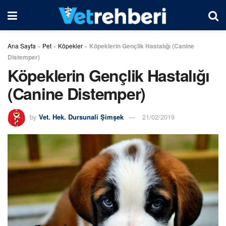
Ana Sayfa
»
Pet
»
Köpekler
»
Köpeklerin Gençlik Hastalığı (Canine
Distemper)
Köpeklerin Gençlik Hastalığı
(Canine Distemper)
by
Vet. Hek. Dursunali Şimşek
21/02/2019