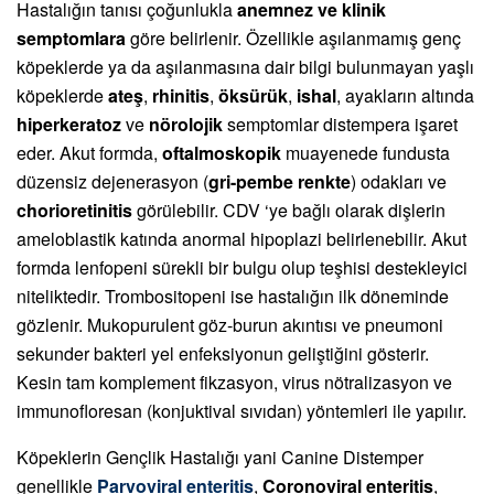
Hastalığın tanısı çoğunlukla
anemnez ve klinik
semptomlara
göre belirlenir. Özellikle aşılanmamış genç
köpeklerde ya da aşılanmasına dair bilgi bulunmayan yaşlı
köpeklerde
ateş
,
rhinitis
,
öksürük
,
ishal
, ayakların altında
hiperkeratoz
ve
nörolojik
semptomlar distempera işaret
eder. Akut formda,
oftalmoskopik
muayenede fundusta
düzensiz dejenerasyon (
gri-pembe renkte
) odakları ve
chorioretinitis
görülebilir. CDV ‘ye bağlı olarak dişlerin
ameloblastik katında anormal hipoplazi belirlenebilir. Akut
formda lenfopeni sürekli bir bulgu olup teşhisi destekleyici
niteliktedir. Trombositopeni ise hastalığın ilk döneminde
gözlenir. Mukopurulent göz-burun akıntısı ve pneumoni
sekunder bakteri yel enfeksiyonun geliştiğini gösterir.
Kesin tam komplement fikzasyon, virus nötralizasyon ve
immunofloresan (konjuktival sıvıdan) yöntemleri ile yapılır.
Köpeklerin Gençlik Hastalığı yani Canine Distemper
genellikle
Parvoviral enteritis
,
Coronoviral enteritis
,