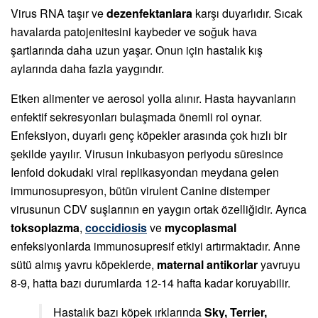
Virus RNA taşır ve
dezenfektanlara
karşı duyarlıdır. Sıcak
havalarda patojenitesini kaybeder ve soğuk hava
şartlarında daha uzun yaşar. Onun için hastalık kış
aylarında daha fazla yaygındır.
Etken alimenter ve aerosol yolla alınır. Hasta hayvanların
enfektif sekresyonları bulaşmada önemli rol oynar.
Enfeksiyon, duyarlı genç köpekler arasında çok hızlı bir
şekilde yayılır. Virusun inkubasyon periyodu süresince
Ienfoid dokudaki viral replikasyondan meydana gelen
immunosupresyon, bütün virulent Canine distemper
virusunun CDV suşlarının en yaygın ortak özelliğidir. Ayrıca
toksoplazma
,
coccidiosis
ve
mycoplasmal
enfeksiyonlarda immunosupresif etkiyi artırmaktadır. Anne
sütü almış yavru köpeklerde,
maternal antikorlar
yavruyu
8-9, hatta bazı durumlarda 12-14 hafta kadar koruyabilir.
Hastalık bazı köpek ırklarında
Sky, Terrier,