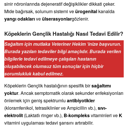
sinir nöronlarında dejeneratif değişiklikler dikkati çeker.
Mide bağırsak, solunum sistemi ve
ürogenital
kanalda
yangı odakları
ve
ülserasyonlar
gözlenir.
Köpeklerin Gençlik Hastalığı Nasıl Tedavi Edilir?
Sağaltım için mutlaka Veteriner Hekim ‘inize başvurun.
Burada yazılan tedaviler bilgi amaçlıdır. Burada verilen
bilgilerle tedavi edilmeye çalışılan hastanın
oluşabilecek olumsuz tüm sonuçlar için hiçbir
sorumlukluk kabul edilmez.
Köpeklerin Gençlik hastalığının spesifik bir
sağaltımı
yoktur
. Ancak semptomatik olarak sekunder enfeksiyonları
önlemek için geniş spektrumlu
antibiyotikler
(kloramfenikol, tetrasiklinler ve Ampicillin vb.),
sıvı-
elektrolit
(Laktatlı ringer vb.),
B-kompleks
vitaminleri ve
K
vitamini uygulaması tedavi şansını artırabilir.