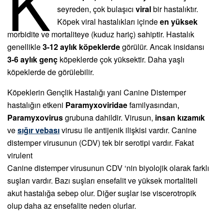
K
seyreden, çok bulaşıcı
viral
bir hastalıktır.
Köpek viral hastalıkları içinde
en yüksek
morbidite ve mortaliteye (kuduz hariç) sahiptir. Hastalık
genellikle
3-12 aylık köpeklerde
görülür. Ancak insidansı
3-6 aylık genç
köpeklerde çok yüksektir. Daha yaşlı
köpeklerde de görülebilir.
Köpeklerin Gençlik Hastalığı yani Canine Distemper
hastalığın etkeni
Paramyxoviridae
familyasından,
Paramyxovirus
grubuna dahildir. Virusun,
insan kızamık
ve
sığır vebası
virusu ile antijenik ilişkisi vardır. Canine
distemper virusunun (CDV) tek bir serotipi vardır. Fakat
virulent
Canine distemper virusunun CDV ‘nin biyolojik olarak farklı
suşları vardır. Bazı suşları ensefalit ve yüksek mortaliteli
akut hastalığa sebep olur. Diğer suşlar ise viscerotropik
olup daha az ensefalite neden olurlar.