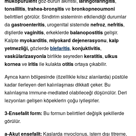
mukopurulent
göz-burun akıntısı,
laringofaringitis
,
tonsillitis
,
trahea-bronşitis
ve
bronkopneoumoni
belirtileri görülür. Sindirim sisteminin etkilendiği durumlar
da
gastroenteritis
, urogenital sistemde
nefroz
,
nefritis
,
dişilerde
vaginitis
, erkeklerde
balanopostitis
gelişir.
Kalpte
myokarditis
,
miyokard dejenerasyonu
,
kalp
yetmezliği,
gözlerde
blefaritis
,
konjuktivitis
,
vaskülarizasyonla
birlikte seyreden
keratitis
,
ulkus
kornea
ve
iritis
ile kulakta
otitis
ortaya çıkabilir.
Ayrıca karın bölgesinde (özellikle kılsız alanIarda) püstüle
kadar ilerleyen deri kalınlaşması dikkati çeker. Bu
kalınlaşma immune-mediated olabileceği düşünülür. Deri
lezyonları gelişen köpeklerin çoğu iyileşirler.
3-Ensefalit form:
Bu formun belirtileri değişik şekillerde
görülür.
a-Akut ensefalit:
Kaslarda myoclonus, istem dışı titreme,