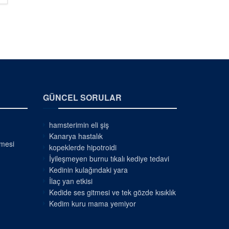
GÜNCEL SORULAR
hamsterimin eli şiş
Kanarya hastalık
nmesi
kopeklerde hipotroidi
İyileşmeyen burnu tıkalı kediye tedavi
Kedinin kulağındaki yara
İlaç yan etkisi
Kedide ses gitmesi ve tek gözde kısıklık
Kedim kuru mama yemiyor