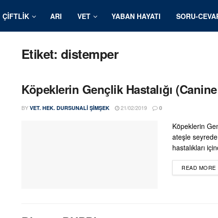
ÇIFTLIK
ARI
VET
YABAN HAYATI
SORU-CEVA
Etiket:
distemper
Köpeklerin Gençlik Hastalığı (Canin
BY
21/02/2019
VET. HEK. DURSUNALI ŞIMŞEK
0
Köpeklerin Gen
ateşle seyreden,
hastalıkları içi
READ MORE