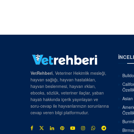
İNCEL
VetRehberi
, Veteriner Hekimlik mesleği,
Bulldo
hayvan sağlığı, hayvan hastalıkları,
Califo
hayvan beslenmesi, hayvan ırkları,
Özellik
ebooks, sözlük, veteriner ilaçlar, yaban
Asian 
hayatı hakkında içerik yayınlayan ve
soru-cevap ile hayvanlarınızın sorunlarına
Americ
cevap veren bilgi platformudur.
Özellik
Burmil
Birman