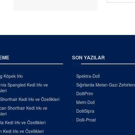
EME
SON YAZILAR
g Köpek Irkı
Spektra-Doll
rnia Spangled Kedi Irkı ve
Sığırlarda Metan Gazı Zehirle
leri
DolliPrim
Shorthair Kedi Irkı ve Özellikleri
Metri-Doll
an Shorthair Kedi Irkı ve
DolliSipra
leri
Dolli-Prost
la Kedi Irkı ve Özellikleri
 Kedi Irkı ve Özellikleri