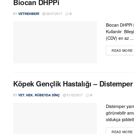
Biocan DHPPi
BY
26/07/2017
VETREHBERI
0
Biocan DHPPi i
Kullanılır Bile
(CDV) en az ...
READ MORE
Köpek Gençlik Hastalığı – Distemper
BY
01/02/2017
VET. HEK. RÜBEYDA DINÇ
0
Distemper yani
görünebilir am
oldukça şiddetli
READ MORE