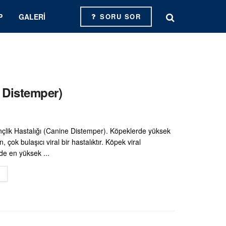
P
GALERI
SORU SOR
e Distemper)
çlik Hastalığı (Canine Distemper). Köpeklerde yüksek
 çok bulaşıcı viral bir hastalıktır. Köpek viral
nde en yüksek ...
DETAILS