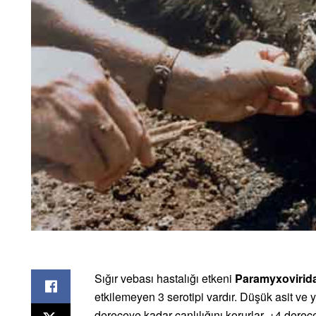
Sığır vebası hastalığı etkeni
Paramyxovirid
etkilemeyen 3 serotipi vardır. Düşük asit ve y
dereceye kadar canlılığını korurlar. +4 dere