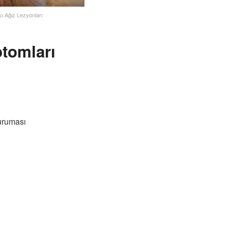
sı Ağız Lezyonları
tomları
uruması