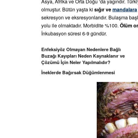
Asya, Afrika ve Orta Doğu ‘da yagındır. Türk
olmuştur. Bütün yaşta ki
sığır ve
mandalara
sekresyon ve eksresyonlarıdır. Bulaşma başl
yolu ile olmaktadır. Morbidite %100.
Ölüm or
İnkubasyon süresi 6-9 gündür.
Enfeksiyöz Olmayan Nedenlere Bağlı
Buzağı Kayıpları Neden Kaynaklanır ve
Çözümü İçin Neler Yapılmalıdır?
İneklerde Bağırsak Düğümlenmesi