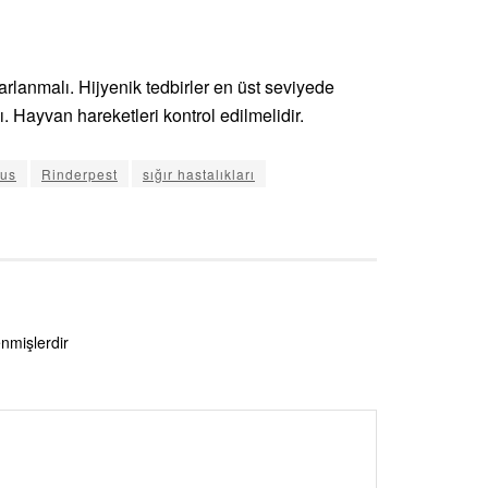
rarlanmalı. Hijyenik tedbirler en üst seviyede
ı. Hayvan hareketleri kontrol edilmelidir.
rus
Rinderpest
sığır hastalıkları
enmişlerdir