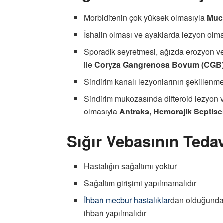
Morbiditenin çok yüksek olmasıyla
Muc
İshalin olması ve ayaklarda lezyon ol
Sporadik seyretmesi, ağızda erozyon ve 
ile
Coryza Gangrenosa Bovum (CGB
Sindirim kanalı lezyonlarının şekillenme
Sindirim mukozasında difteroid lezyon v
olmasıyla
Antraks, Hemorajik Septis
Sığır Vebasının Tedav
Hastalığın sağaltımı yoktur
Sağaltım girişimi yapılmamalıdır
İhbarı mecbur hastalıklar
dan olduğunda
ihbarı yapılmalıdır