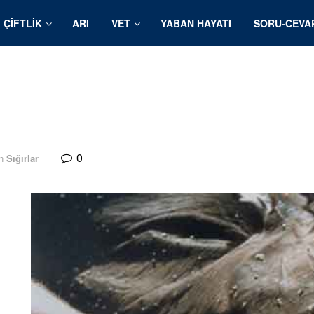
ÇIFTLIK
ARI
VET
YABAN HAYATI
SORU-CEVA
0
n
Sığırlar