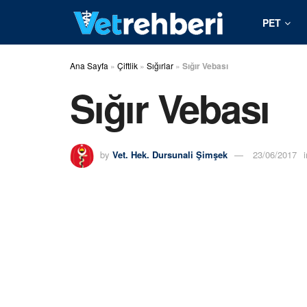
PET
Ana Sayfa
»
Çiftlik
»
Sığırlar
»
Sığır Vebası
Sığır Vebası
by
Vet. Hek. Dursunali Şimşek
23/06/2017
i