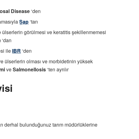
osal Disease
‘den
mamasıyla
Şap
‘tan
ülserlerin görülmesi ve keratitis şekillenmemesi
)
‘dan
si ile
IBR
‘den
e ülserlerin olması ve morbidetinin yüksek
emi
ve
Salmonellosis
‘ten ayrılır
isi
n derhal bulunduğunuz tarım müdürlüklerine