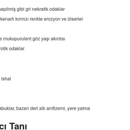
pilmiş gibi gri nekratik odaklar
kenarlı kırmızı renkte erozyon ve ülserler
ukopurulent göz yaşı akıntısı
otik odaklar
 ishal
 kabuklar, bazen deri altı amfizemi, yere yatma
cı Tanı