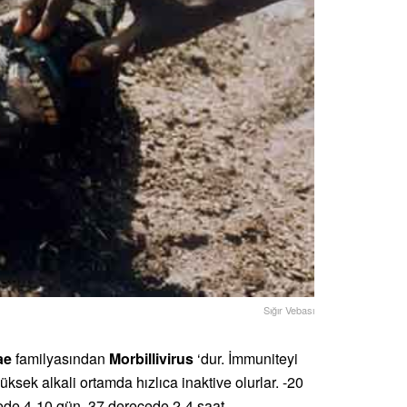
Sığır Vebası
ae
familyasından
Morbillivirus
‘dur. İmmuniteyi
üksek alkali ortamda hızlıca inaktive olurlar. -20
cede 4-10 gün, 37 derecede 2-4 saat