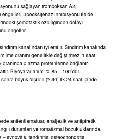
regasyonunu sağlayan tromboksan A2,
 engeller. Lipooksijenaz inhibisyonu ile de
zerindeki şemotaktik özelliğinden dolayı
unu engeller.
indirim kanalından iyi emilir. Sindirim kanalında
milme oranını genellikle değiştirmez. 1 saat
 oranında plazma proteinlerine bağlanır.
ttir. Biyoyararlanımı % 85 – 100’dür.
en sonra büyük ölçüde (%90) ilk 24 saat içinde
rde antienflamatuar, analjezik ve antipiretik
yangılı durumları ve romatizmal bozukluklarında,
 – synovitis, tendinitis, osteochondritis