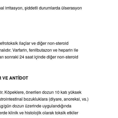
nal irritasyon, şiddetli durumlarda ülserasyon
efrotoksik ilaçlar ve diğer non-steroid
malıdır. Varfarin, fenilbutazon ve heparin ile
an sonraki 24 saat içinde diğer non-steroid
R VE ANTİDOT
ir. Köpeklere, önerilen dozun 10 katı yüksek
ointestinal bozukluklara (diyare, anoreksi, vs.)
g/kg/gün dozun üzerinde uygulandığında
de klinik ve histolojik olarak toksik etkiler