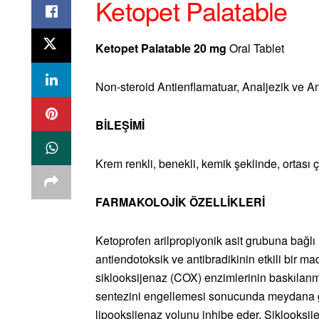
Ketopet Palatable
Ketopet Palatable 20 mg
Oral Tablet
Non-steroid Antienflamatuar, Analjezik ve Ant
BİLEŞİMİ
Krem renkli, benekli, kemik şeklinde, ortası ç
FARMAKOLOJİK ÖZELLİKLERİ
Ketoprofen arilpropiyonik asit grubuna bağlı n
antiendotoksik ve antibradikinin etkili bir ma
siklooksijenaz (COX) enzimlerinin baskılanm
sentezini engellemesi sonucunda meydana g
lipooksijenaz yolunu inhibe eder. Siklooksije