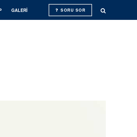
P
GALERI
SORU SOR