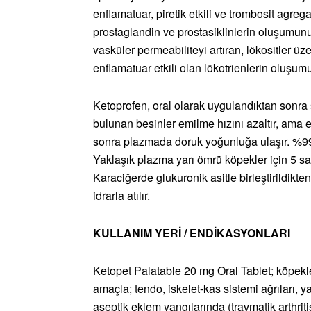
enflamatuar, piretik etkili ve trombosit ag
prostaglandin ve prostasiklinlerin oluşumunu
vasküler permeabiliteyi artıran, lökositler ü
enflamatuar etkili olan lökotrienlerin oluşum
Ketoprofen, oral olarak uygulandıktan sonra s
bulunan besinler emilme hızını azaltır, ama e
sonra plazmada doruk yoğunluğa ulaşır. %99
Yaklaşık plazma yarı ömrü köpekler için 5 saa
Karaciğerde glukuronik asitle birleştirildikt
idrarla atılır.
KULLANIM YERİ / ENDİKASYONLARI
Ketopet Palatable 20 mg Oral Tablet; köpekle
amaçla; tendo, iskelet-kas sistemi ağrıları, 
aseptik eklem yangılarında (travmatik arthritis