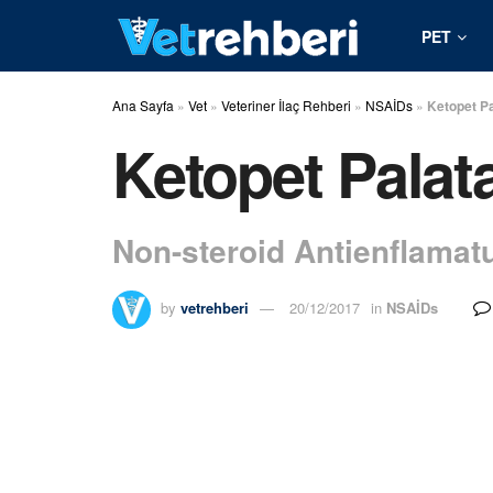
PET
Ana Sayfa
»
Vet
»
Veteriner İlaç Rehberi
»
NSAİDs
»
Ketopet Pa
Ketopet Palat
Non-steroid Antienflamatua
by
vetrehberi
20/12/2017
in
NSAİDs