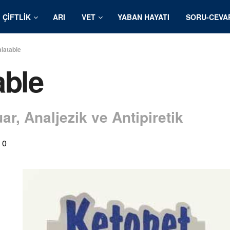
ÇIFTLIK
ARI
VET
YABAN HAYATI
SORU-CEVA
latable
able
r, Analjezik ve Antipiretik
0