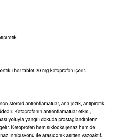
ipiretik
entikli her tablet 20 mg ketoprofen içerir.
on-steroid antienflamatuar, analjezik, antipiretik,
ddedir. Ketoprofenin antienflamatuar etkisi,
ası yoluyla yangılı dokuda prostaglandinlerin
elir. Ketoprofen hem siklooksijenaz hem de
naz inhibisyonu ile araşidonik asitten vazoaktif,