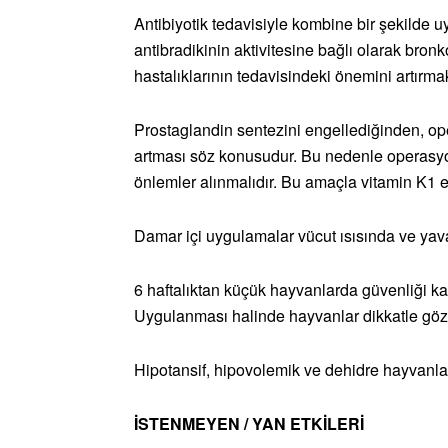
Antibiyotik tedavisiyle kombine bir şekilde uyg
antibradikinin aktivitesine bağlı olarak bron
hastalıklarının tedavisindeki önemini artırmak
Prostaglandin sentezini engellediğinden, o
artması söz konusudur. Bu nedenle operasy
önlemler alınmalıdır. Bu amaçla vitamin K1 e
Damar içi uygulamalar vücut ısısında ve yava
6 haftalıktan küçük hayvanlarda güvenliği kan
Uygulanması halinde hayvanlar dikkatle gözle
Hipotansif, hipovolemik ve dehidre hayvanlard
İSTENMEYEN / YAN ETKİLERİ