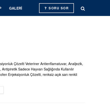
P
GALERI
SORU SOR
iyonluk Çözelti Veteriner Antienflamatuvar, Analjezik,
, Antipiretik Sadece Hayvan Sağlığında Kullanılır
fen Enjeksiyonluk Çözelti, renksiz-açık sarı renkli
DETAILS