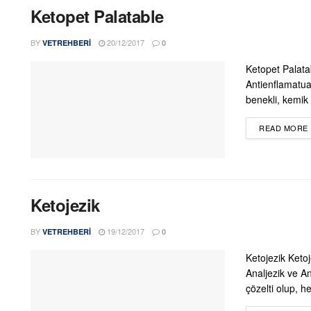
Ketopet Palatable
BY
20/12/2017
VETREHBERI
0
Ketopet Palata
Antienflamatuar
benekli, kemik ş
READ MORE
Ketojezik
BY
19/12/2017
VETREHBERI
0
Ketojezik Keto
Analjezik ve An
çözelti olup, h