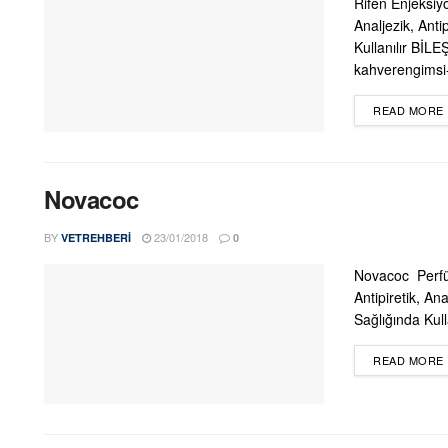
Rifen Enjeksiy
Analjezik, Ant
Kullanılır BİLE
kahverengimsi-
READ MORE
Novacoc
BY
23/01/2018
VETREHBERI
0
Novacoc Perfüz
Antipiretik, A
Sağlığında Kulla
READ MORE