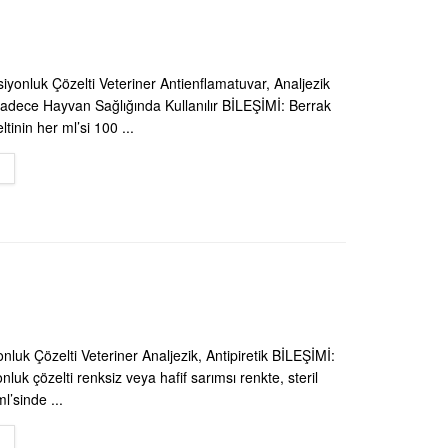
iyonluk Çözelti Veteriner Antienflamatuvar, Analjezik
 Sadece Hayvan Sağlığında Kullanılır BİLEŞİMİ: Berrak
tinin her ml’si 100 ...
DETAILS
nluk Çözelti Veteriner Analjezik, Antipiretik BİLEŞİMİ:
nluk çözelti renksiz veya hafif sarımsı renkte, steril
l’sinde ...
DETAILS