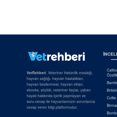
İNCEL
Califo
VetRehberi
, Veteriner Hekimlik mesleği,
Özellik
hayvan sağlığı, hayvan hastalıkları,
Bambin
hayvan beslenmesi, hayvan ırkları,
ebooks, sözlük, veteriner ilaçlar, yaban
Britis
hayatı hakkında içerik yayınlayan ve
Collie
soru-cevap ile hayvanlarınızın sorunlarına
Birman
cevap veren bilgi platformudur.
Bombay