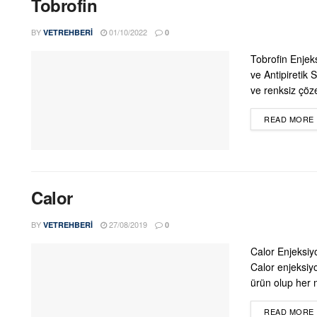
Tobrofin
BY
01/10/2022
VETREHBERI
0
Tobrofin Enjeks
ve Antipiretik
ve renksiz çözel
READ MORE
Calor
BY
27/08/2019
VETREHBERI
0
Calor Enjeksiyo
Calor enjeksiyo
ürün olup her m
READ MORE