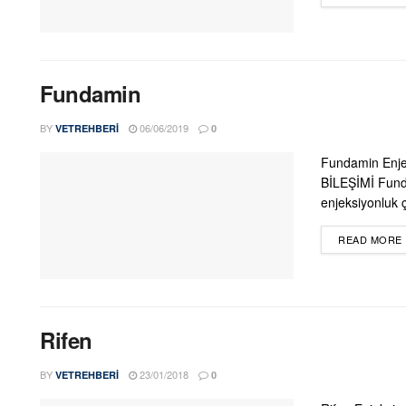
Fundamin
BY
06/06/2019
VETREHBERI
0
Fundamin Enjek
BİLEŞİMİ Funda
enjeksiyonluk ç
READ MORE
Rifen
BY
23/01/2018
VETREHBERI
0