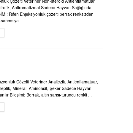
onluk Çözelti Veteriner Non-steroid Antienflamatuar,
ipiretik, Antiromatizmal Sadece Hayvan Sağlığında
ŞİMİ: Rifen Enjeksiyonluk çözelti berrak renksizden
sarımsıya ...
DETAILS
yonluk Çözelti Veteriner Analjezik, Antienflamatuar,
naleptik, Mineral, Aminoasit, Şeker Sadece Hayvan
nılır Bileşimi: Berrak, altın sarısı-turuncu renkli ...
DETAILS