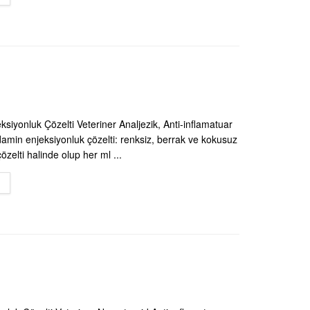
siyonluk Çözelti Veteriner Analjezik, Anti-inflamatuar
min enjeksiyonluk çözelti: renksiz, berrak ve kokusuz
özelti halinde olup her ml ...
DETAILS