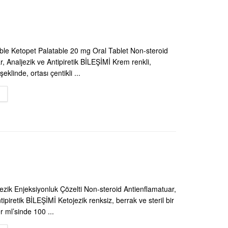
ble Ketopet Palatable 20 mg Oral Tablet Non-steroid
, Analjezik ve Antipiretik BİLEŞİMİ Krem renkli,
eklinde, ortası çentikli ...
DETAILS
jezik Enjeksiyonluk Çözelti Non-steroid Antienflamatuar,
tipiretik BİLEŞİMİ Ketojezik renksiz, berrak ve steril bir
er ml’sinde 100 ...