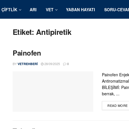
ÇIFTLIK
ARI
VET
YABAN HAYATI
SORU-CEVA
Etiket:
Antipiretik
Painofen
BY
28/09/2025
VETREHBERI
0
Painofen Enjeks
Antiromatizmal
BİLEŞİMİ: Paino
berrak, ...
READ MORE