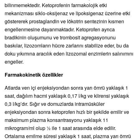
bilinmemektedir. Ketoprofenin farmakolojik etki
mekanizması siklo-oksijenaz ve lipoksigenaz üzerine etki
göstererek prostaglandin ve lökotrin sentezinin kısmen
engellenmesine dayanmaktadır. Ketoprofen ayrıca
bradikinin oluşumunu ve trombosit agregasyonunu
baskılar, lizozomların hücre zarlarını stabilize eder, bu da
doku yıkımına aracılık eden lizozomal enzimlerin salınımını
engeller.
Farmakokinetik özellikler
Atlarda ven içi enjeksiyondan sonra yarı ömrü yaklaşık 1
saat, dağılım hacmi yaklaşık 0,17 l/kg ve klirensi yaklaşık
0,3 l/kg’dır. Sığır ve domuzlarda intramüsküler
enjeksiyondan sonra ketoprofen hızlı bir şekilde emilir ve
maksimum plazma konsantrasyonu yaklaşık 11
mikrogram/ml olup ½ ile 1 saat arasında elde edilir.
Ortalama emilme süresi yaklaşık 1 saat, plazma yarı ömrü