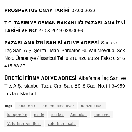
PROSPEKTÜS ONAY TARİHİ
: 07.03.2022
T.C. TARIM VE ORMAN BAKANLIĞI PAZARLAMA İZNİ
TARİHİ VE NO
: 27.08.2019-028/0066
PAZARLAMA İZNİ SAHİBİ ADI VE ADRESİ
: Santavet
İlaç San. A.Ş. Şerifali Mah. Barbaros Bulvarı Mevdudi Sok.
No:3 Ümraniye / İstanbul Tel: 0 216 420 83 24 Faks: 0 216
415 83 37
ÜRETİCİ FİRMA ADI VE ADRESİ
: Albafarma İlaç San. ve
Tic. A.Ş. İstanbul Tuzla Org. San. Böl.8.Cad. No:11 34959
Tuzla / İstanbul
Tags:
Analjezik
Antienflamatuvar
benzil alkol
ketoprofen
nsaid
nsaids
Santaket
santavet
Veteriner Analjezi
veteriner nsaid