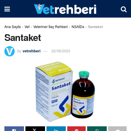
Ana Sayfa
»
Vet
»
Veteriner İlaç Rehberi
»
NSAİDs
»
Santaket
Santaket
by
vetrehberi
22/09/2023