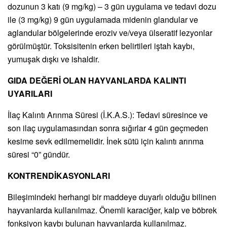
dozunun 3 katı (9 mg/kg) – 3 gün uygulama ve tedavi dozu
ile (3 mg/kg) 9 gün uygulamada midenin glandular ve
aglandular bölgelerinde eroziv ve/veya ülseratif lezyonlar
görülmüştür. Toksisitenin erken belirtileri iştah kaybı,
yumuşak dışkı ve ishaldir.
GIDA DEĞERİ OLAN HAYVANLARDA KALINTI
UYARILARI
İlaç Kalıntı Arınma Süresi (İ.K.A.S.): Tedavi süresince ve
son ilaç uygulamasından sonra sığırlar 4 gün geçmeden
kesime sevk edilmemelidir. İnek sütü için kalıntı arınma
süresi “0” gündür.
KONTRENDİKASYONLARI
Bileşimindeki herhangi bir maddeye duyarlı olduğu bilinen
hayvanlarda kullanılmaz. Önemli karaciğer, kalp ve böbrek
fonksiyon kaybı bulunan hayvanlarda kullanılmaz.