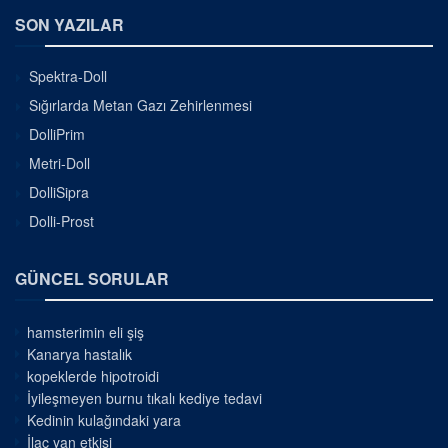
SON YAZILAR
Spektra-Doll
Sığırlarda Metan Gazı Zehirlenmesi
DolliPrim
Metri-Doll
DolliSipra
Dolli-Prost
GÜNCEL SORULAR
hamsterimin eli şiş
Kanarya hastalık
kopeklerde hipotroidi
İyileşmeyen burnu tıkalı kediye tedavi
Kedinin kulağındaki yara
İlaç yan etkisi