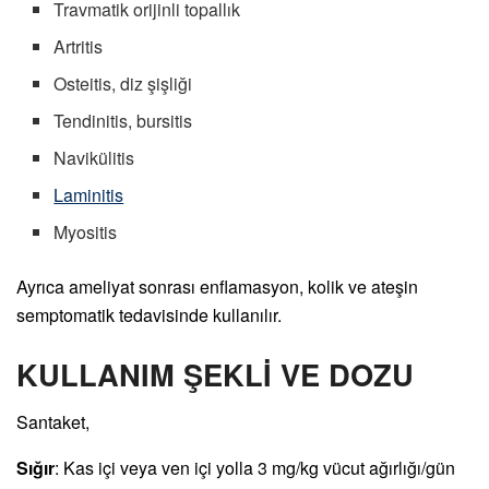
Travmatik orijinli topallık
Artritis
Osteitis, diz şişliği
Tendinitis, bursitis
Navikülitis
Laminitis
Myositis
Ayrıca ameliyat sonrası enflamasyon, kolik ve ateşin
semptomatik tedavisinde kullanılır.
KULLANIM ŞEKLİ VE DOZU
Santaket,
Sığır
: Kas içi veya ven içi yolla 3 mg/kg vücut ağırlığı/gün