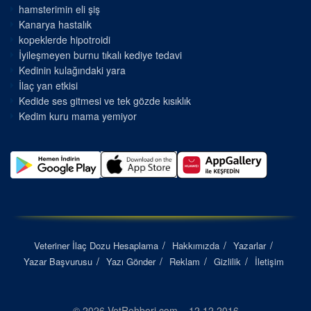
hamsterimin eli şiş
Kanarya hastalık
kopeklerde hipotroidi
İyileşmeyen burnu tıkalı kediye tedavi
Kedinin kulağındaki yara
İlaç yan etkisi
Kedide ses gitmesi ve tek gözde kısıklık
Kedim kuru mama yemiyor
Veteriner İlaç Dozu Hesaplama
Hakkımızda
Yazarlar
Yazar Başvurusu
Yazı Gönder
Reklam
Gizlilik
İletişim
© 2026 VetRehberi.com – 12.12.2016