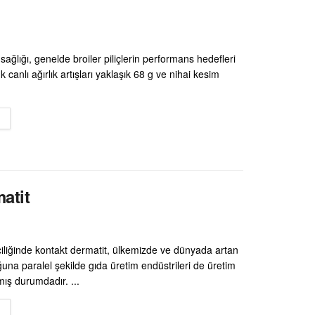
sağlığı, genelde broiler piliçlerin performans hedefleri
 canlı ağırlık artışları yaklaşık 68 g ve nihai kesim
DETAILS
matit
riciliğinde kontakt dermatit, ülkemizde ve dünyada artan
una paralel şekilde gıda üretim endüstrileri de üretim
rmış durumdadır. ...
DETAILS