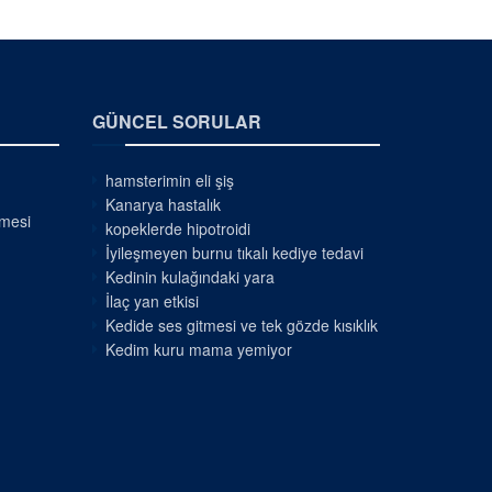
GÜNCEL SORULAR
hamsterimin eli şiş
Kanarya hastalık
nmesi
kopeklerde hipotroidi
İyileşmeyen burnu tıkalı kediye tedavi
Kedinin kulağındaki yara
İlaç yan etkisi
Kedide ses gitmesi ve tek gözde kısıklık
Kedim kuru mama yemiyor