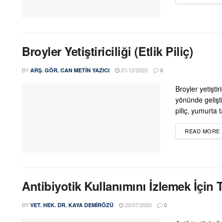
Broyler Yetiştiriciliği (Etlik Piliç)
BY
21/12/2020
ARŞ. GÖR. CAN METIN YAZICI
0
Broyler yetiştir
yönünde gelişti
piliç, yumurta 
READ MORE
Antibiyotik Kullanımını İzlemek İçin 
BY
20/07/2020
VET. HEK. DR. KAYA DEMIRÖZÜ
0