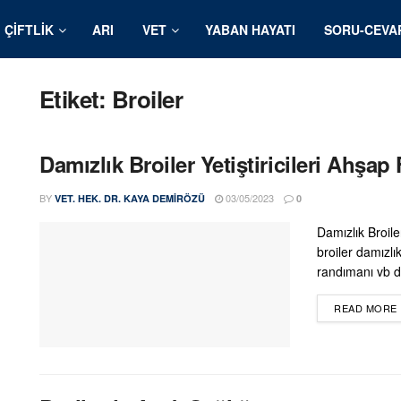
ÇIFTLIK
ARI
VET
YABAN HAYATI
SORU-CEVA
Etiket:
Broiler
Damızlık Broiler Yetiştiricileri Ahşap
BY
03/05/2023
VET. HEK. DR. KAYA DEMIRÖZÜ
0
Damızlık Broiler
broiler damızlı
randımanı vb di
READ MORE