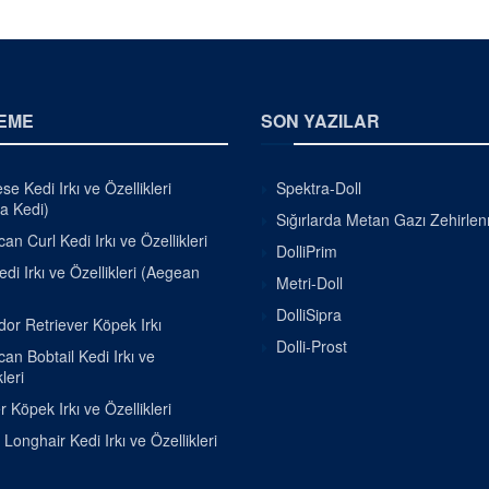
EME
SON YAZILAR
e Kedi Irkı ve Özellikleri
Spektra-Doll
a Kedi)
Sığırlarda Metan Gazı Zehirle
an Curl Kedi Irkı ve Özellikleri
DolliPrim
di Irkı ve Özellikleri (Aegean
Metri-Doll
DolliSipra
or Retriever Köpek Irkı
Dolli-Prost
an Bobtail Kedi Irkı ve
leri
r Köpek Irkı ve Özellikleri
h Longhair Kedi Irkı ve Özellikleri