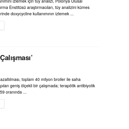
lanımını izlemek için tüy analizi, Polonya Ulusal
ırma Enstitüsü araştırmacıları, tüy analizini kümes
lerinde doxycycline kullanımının izlemek ...
DETAILS
 Çalışması’
n azaltılması, toplam 40 milyon broiler ile saha
pılan geniş ölçekli bir çalışmada; terapötik antibiyotik
59 oranında ...
DETAILS