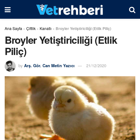
Ana Sayfa
»
Çiftlik
»
Kanatlı
»
Broyler Yetiştiriciliği (Etlik Piliç)
Broyler Yetiştiriciliği (Etlik
Piliç)
by
Arş. Gör. Can Metin Yazıcı
21/12/2020