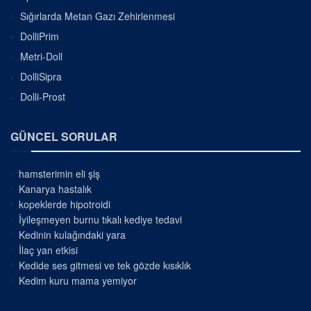
Sığırlarda Metan Gazı Zehirlenmesi
DolliPrim
Metri-Doll
DolliSipra
Dolli-Prost
GÜNCEL SORULAR
hamsterimin eli şiş
Kanarya hastalık
kopeklerde hipotroidi
İyileşmeyen burnu tıkalı kediye tedavi
Kedinin kulağındaki yara
İlaç yan etkisi
Kedide ses gitmesi ve tek gözde kısıklık
Kedim kuru mama yemiyor