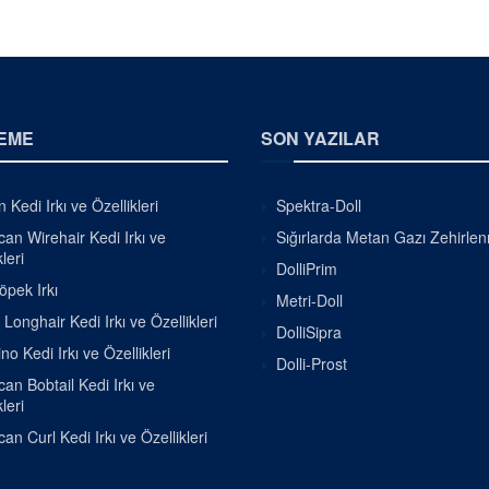
EME
SON YAZILAR
 Kedi Irkı ve Özellikleri
Spektra-Doll
an Wirehair Kedi Irkı ve
Sığırlarda Metan Gazı Zehirle
leri
DolliPrim
pek Irkı
Metri-Doll
h Longhair Kedi Irkı ve Özellikleri
DolliSipra
o Kedi Irkı ve Özellikleri
Dolli-Prost
an Bobtail Kedi Irkı ve
leri
an Curl Kedi Irkı ve Özellikleri