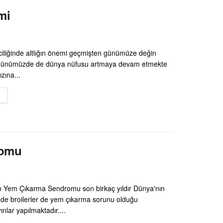
mi
riciliğinde altlığın önemi geçmişten günümüze değin
günümüzde de dünya nüfusu artmaya devam etmekte
ızına...
DETAILS
romu
erin Yem Çıkarma Sendromu son birkaç yıldır Dünya'nın
inde broilerler de yem çıkarma sorunu olduğu
nlar yapılmaktadır....