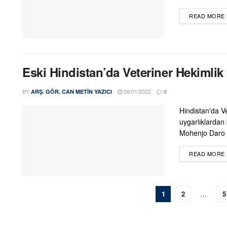
READ MORE
Eski Hindistan’da Veteriner Hekimlik
BY
08/01/2022
ARŞ. GÖR. CAN METIN YAZICI
0
Hindistan'da Ve
uygarlıklardan
Mohenjo Daro v
READ MORE
1
2
…
5