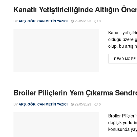
Kanatlı Yetiştiriciliğinde Altlığın Öne
BY
29/05/2023
ARŞ. GÖR. CAN METIN YAZICI
0
Kanatlı yetişti
olduğu üzere 
olup, bu artış h
READ MORE
Broiler Piliçlerin Yem Çıkarma Send
BY
29/05/2023
ARŞ. GÖR. CAN METIN YAZICI
0
Broiler Piliçl
değişik yerler
konusunda yayı