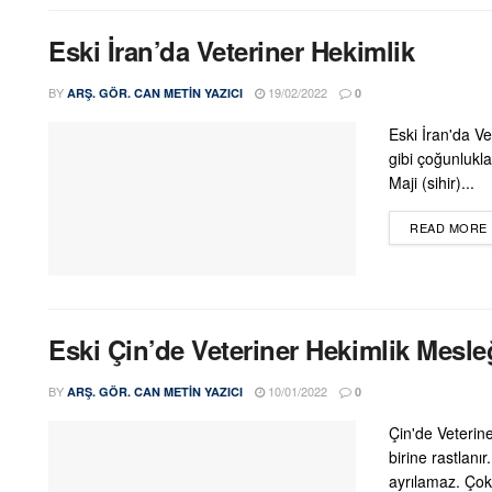
Eski İran’da Veteriner Hekimlik
BY
19/02/2022
ARŞ. GÖR. CAN METIN YAZICI
0
Eski İran'da Ve
gibi çoğunlukla
Maji (sihir)...
READ MORE
Eski Çin’de Veteriner Hekimlik Mesle
BY
10/01/2022
ARŞ. GÖR. CAN METIN YAZICI
0
Çin'de Veterin
birine rastlanır
ayrılamaz. Çok.