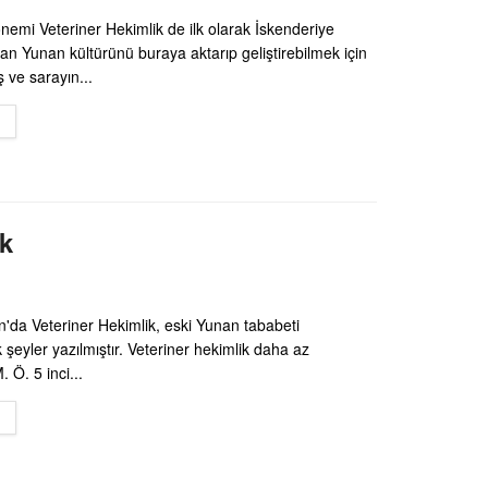
nemi Veteriner Hekimlik de ilk olarak İskenderiye
n Yunan kültürünü buraya aktarıp geliştirebilmek için
ş ve sarayın...
DETAILS
ik
n'da Veteriner Hekimlik, eski Yunan tababeti
şeyler yazılmıştır. Veteriner hekimlik daha az
. Ö. 5 inci...
DETAILS