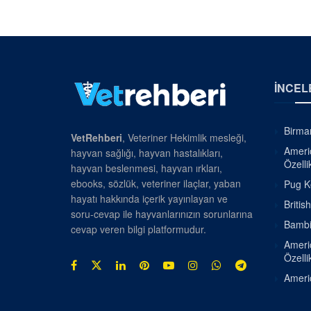
İNCEL
Birman
VetRehberi
, Veteriner Hekimlik mesleği,
Americ
hayvan sağlığı, hayvan hastalıkları,
Özellik
hayvan beslenmesi, hayvan ırkları,
ebooks, sözlük, veteriner ilaçlar, yaban
Pug Kö
hayatı hakkında içerik yayınlayan ve
Britis
soru-cevap ile hayvanlarınızın sorunlarına
Bambin
cevap veren bilgi platformudur.
Americ
Özellik
Americ