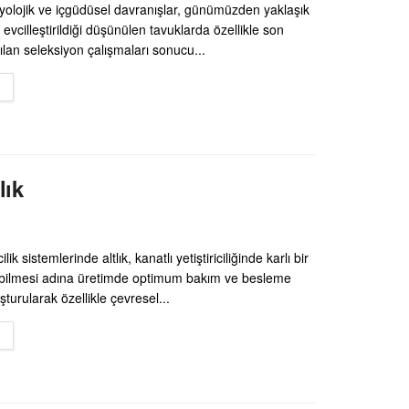
izyolojik ve içgüdüsel davranışlar, günümüzden yaklaşık
 evcilleştirildiği düşünülen tavuklarda özellikle son
ılan seleksiyon çalışmaları sonucu...
DETAILS
lık
cilik sistemlerinde altlık, kanatlı yetiştiriciliğinde karlı bir
abilmesi adına üretimde optimum bakım ve besleme
şturularak özellikle çevresel...
DETAILS