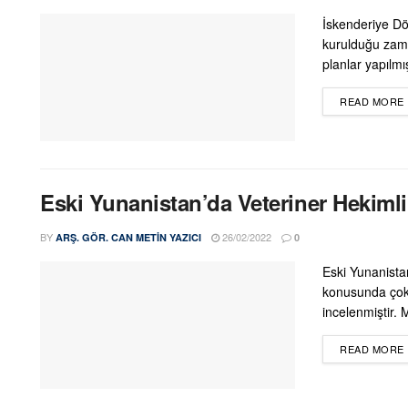
İskenderiye Dö
kurulduğu zama
planlar yapılmı
READ MORE
Eski Yunanistan’da Veteriner Hekiml
BY
26/02/2022
ARŞ. GÖR. CAN METIN YAZICI
0
Eski Yunanista
konusunda çok 
incelenmiştir. M
READ MORE