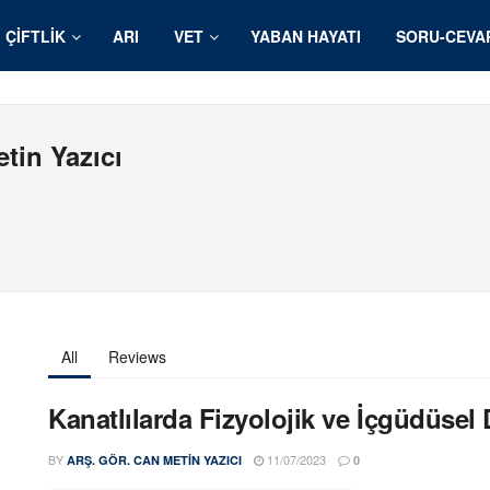
ÇIFTLIK
ARI
VET
YABAN HAYATI
SORU-CEVA
tin Yazıcı
All
Reviews
Kanatlılarda Fizyolojik ve İçgüdüsel 
BY
11/07/2023
ARŞ. GÖR. CAN METIN YAZICI
0