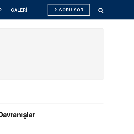
P
GALERI
SORU SOR
Davranışlar