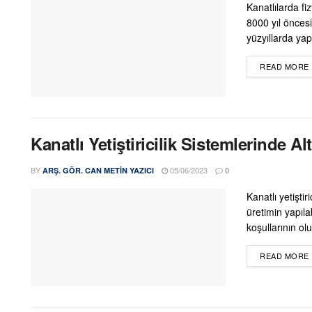
Kanatlılarda f
8000 yıl öncesi
yüzyıllarda yap
READ MORE
Kanatlı Yetiştiricilik Sistemlerinde Alt
BY
05/06/2023
ARŞ. GÖR. CAN METIN YAZICI
0
Kanatlı yetiştiri
üretimin yapıl
koşullarının olu
READ MORE