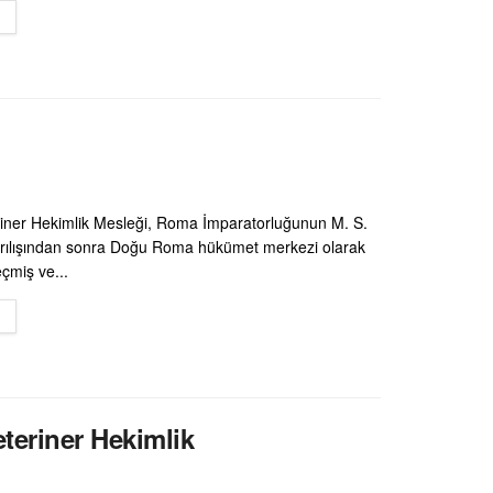
DETAILS
riner Hekimlik Mesleği, Roma İmparatorluğunun M. S.
yrılışından sonra Doğu Roma hükümet merkezi olarak
çmiş ve...
DETAILS
teriner Hekimlik