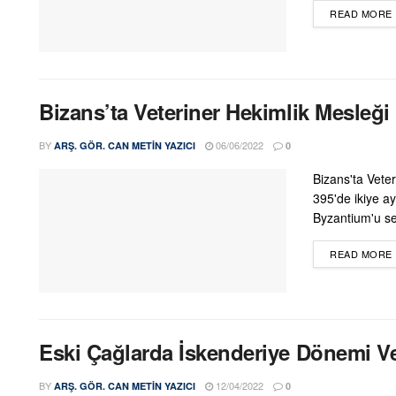
READ MORE
Bizans’ta Veteriner Hekimlik Mesleği
BY
06/06/2022
ARŞ. GÖR. CAN METIN YAZICI
0
Bizans'ta Vete
395'de ikiye a
Byzantium'u se
READ MORE
Eski Çağlarda İskenderiye Dönemi Ve
BY
12/04/2022
ARŞ. GÖR. CAN METIN YAZICI
0