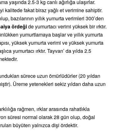
ama yaşında 2.5-3 kg canlı ağırlığa ulaşırlar.
i kalitede fakat biraz yağlı et verimine sahiptir.
olup, bazılarının yıllık yumurta verimleri 300’den
aiya ördeği
de yumurtacı verimi yüksek bir ırktır.
 günlükken yumurtlamaya başlar ve yıllık yumurta
apısı, yüksek yumurta verimi ve yüksek yumurta
şlıca yumurtacı ırktır. Tayvan’ da yılda 2.5
mektedir.
ndukları sürece uzun ömürlüdürler (20 yıldan
miştir). Üreme yetenekleri sekiz yıldan daha uzun
klılığa rağmen, ırklar arasında rahatlıkla
yon süresi normal olarak 28 gün olup, doğal
ları büyüten yalnızca dişi ördektir.