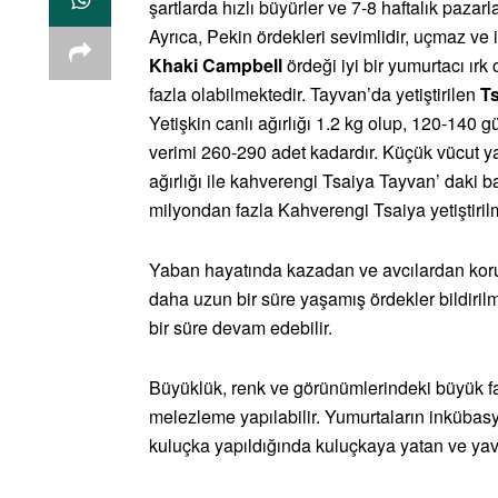
şartlarda hızlı büyürler ve 7-8 haftalık pazarl
Ayrıca, Pekin ördekleri sevimlidir, uçmaz ve iy
Khaki Campbell
ördeği iyi bir yumurtacı ırk 
fazla olabilmektedir. Tayvan’da yetiştirilen
Ts
Yetişkin canlı ağırlığı 1.2 kg olup, 120-140
verimi 260-290 adet kadardır. Küçük vücut y
ağırlığı ile kahverengi Tsaiya Tayvan’ daki ba
milyondan fazla Kahverengi Tsaiya yetiştiril
Yaban hayatında kazadan ve avcılardan koru
daha uzun bir süre yaşamış ördekler bildiril
bir süre devam edebilir.
Büyüklük, renk ve görünümlerindeki büyük far
melezleme yapılabilir. Yumurtaların inkübas
kuluçka yapıldığında kuluçkaya yatan ve yavru