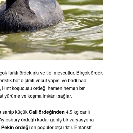
çok farklı ördek ırkı ve tipi mevcuttur. Birçok ördek
eristik bot biçimli vücut yapısı ve badi badi
te, Hint koşucusu ördeği hemen hemen bir
at yürüme ve koşma imkânı sağlar.
ğa sahip küçük
Call ördeğinden
4.5 kg canlı
e Aylesbury ördeği) kadar geniş bir varyasyona
n
Pekin ördeği
en popüler etçi ırktır. Entansif