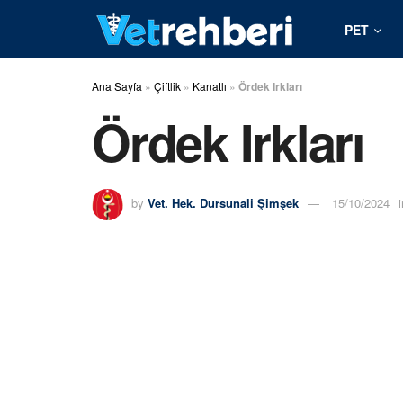
PET
Ana Sayfa
»
Çiftlik
»
Kanatlı
»
Ördek Irkları
Ördek Irkları
by
Vet. Hek. Dursunali Şimşek
15/10/2024
i