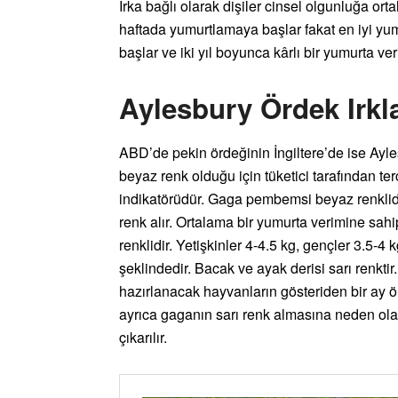
Irka bağlı olarak dişiler cinsel olgunluğa ort
haftada yumurtlamaya başlar fakat en iyi yu
başlar ve iki yıl boyunca kârlı bir yumurta ver
Aylesbury Ördek Irkla
ABD’de pekin ördeğinin İngiltere’de ise Aylesbu
beyaz renk olduğu için tüketici tarafından terc
indikatörüdür. Gaga pembemsi beyaz renklidi
renk alır. Ortalama bir yumurta verimine sahi
renklidir. Yetişkinler 4-4.5 kg, gençler 3.5-4 
şeklindedir. Bacak ve ayak derisi sarı renkti
hazırlanacak hayvanların gösteriden bir ay ö
ayrıca gaganın sarı renk almasına neden ol
çıkarılır.