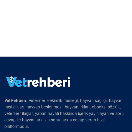
VetRehberi
, Veteriner Hekimlik mesleği, hayvan sağlığı, hayvan
hastalıkları, hayvan beslenmesi, hayvan ırkları, ebooks, sözlük,
veteriner ilaçlar, yaban hayatı hakkında içerik yayınlayan ve soru-
cevap ile hayvanlarınızın sorunlarına cevap veren bilgi
platformudur.