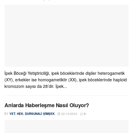
İpek Böceği Yetiştiriciliği, ipek böceklerinde dişiler heterogametik
(XY), erkekler ise homogametiktir (XX), ipek böceklerinde haploid
kromozom sayısı da 28’dir. İpek...
Arılarda Haberleşme Nasıl Oluyor?
BY
VET. HEK. DURSUNALI ŞIMŞEK
22/12/2024
0