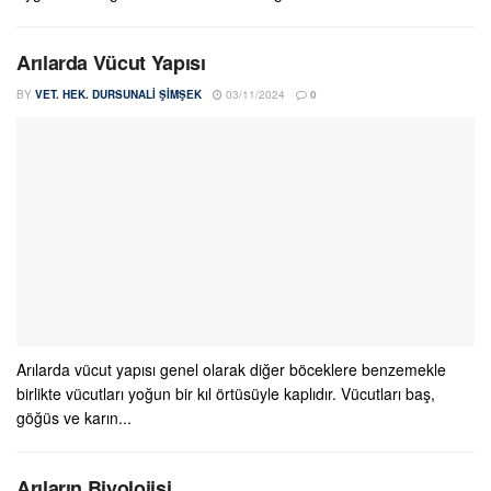
Arılarda Vücut Yapısı
BY
VET. HEK. DURSUNALI ŞIMŞEK
03/11/2024
0
Arılarda vücut yapısı genel olarak diğer böceklere benzemekle
birlikte vücutları yoğun bir kıl örtüsüyle kaplıdır. Vücutları baş,
göğüs ve karın...
Arıların Biyolojisi