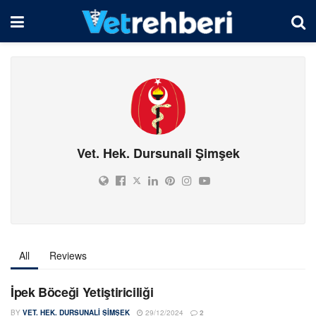
Vet. Hek. Dursunali Şimşek
All
Reviews
İpek Böceği Yetiştiriciliği
BY
VET. HEK. DURSUNALI ŞIMŞEK
29/12/2024
2