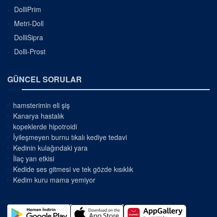
DolliPrim
Metri-Doll
DolliSipra
Dolli-Prost
GÜNCEL SORULAR
hamsterimin eli şiş
Kanarya hastalık
kopeklerde hipotroidi
İyileşmeyen burnu tıkalı kediye tedavi
Kedinin kulağındaki yara
İlaç yan etkisi
Kedide ses gitmesi ve tek gözde kısıklık
Kedim kuru mama yemiyor