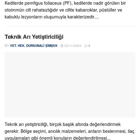
Kedilerde pemfigus foliaceus (PF), kedilerde nadir görülen bir
otoimmün cilt rahatsızlığıdır ve ciltte kabarcıklar, püstüller ve
kabuklu lezyonların oluşumuyla karakterizedir....
Teknik Arı Yetiştiriciliği
BY
VET. HEK. DURSUNALI ŞIMŞEK
23/11/2024
0
Teknik arı yetiştiriciliği, birçok başlık altında değerlendirmek
gerekir. Bölge seçimi, arıcılık malzemeleri, arıların beslenmesi, ilaç
uygulamaları gibi önemli konuların değerlendirilmesi...