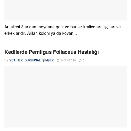
Arı ailesi 3 arıdan meydana gelir ve bunlar kraliçe arı, işçi arı ve
erkek arıdır. Arılar, koloni ya da kovan...
Kedilerde Pemfigus Foliaceus Hastalığı
BY
VET. HEK. DURSUNALI ŞIMŞEK
24/11/2024
0