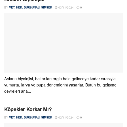
BY
VET. HEK. DURSUNALI ŞIMŞEK
03/11/2024
0
Arıların biyolojisi, bal arıları ergin hale gelinceye kadar sırasıyla
yumurta, larva ve pupa dönemlerini yaşarlar. Bütün bu gelişme
devreleri ana...
Köpekler Korkar Mı?
BY
VET. HEK. DURSUNALI ŞIMŞEK
02/11/2024
0